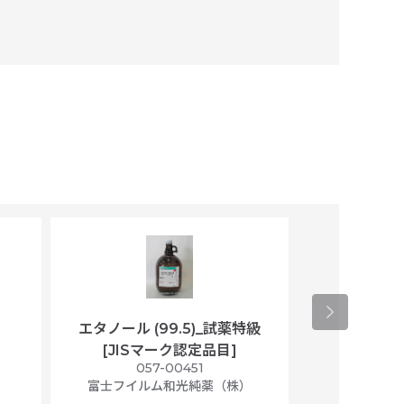
エタノール (99.5)_試薬特級
アセトニトリ
[JISマーク認定品目]
マト
）
057-00451
01
富士フイルム和光純薬（株）
富士フイル