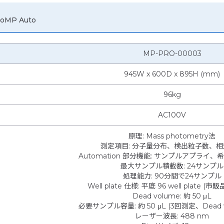
MP Auto
MP-PRO-00003
945W x 600D x 895H (mm)
96kg
AC100V
原理
:
Mass photometry法
測定項目
:
分子量分布、検出粒子数、相
Automation 部分機能
:
サンプルアプライ、希釈、T
最大サンプル積載数
:
24サンプル
処理能力
:
90分間で24サンプル
Well plate 仕様
:
平底 96 well plate (
Dead volume
:
約 50 μL
必要サンプル容量
:
約 50 μL (3回測定、Dead
レーザー波長
:
488 nm