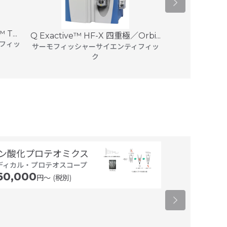
T...
Q Exactive™ HF-X 四重極／Orbi...
Agilent 597
フィッ
サーモフィッシャーサイエンティフィッ
アジレン
ク
ン酸化プロテオミクス
FFPE組織か
ディカル・プロテオスコープ
ロテオーム解
60,000
円〜 (税別)
ファーマフーズ 
スグループ