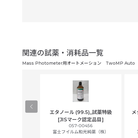
関連の試薬・消耗品一覧
Mass Photometer用オートメーション TwoMP Auto
ological
エタノール (99.5)_試薬特級
メ
per/plastic
[JISマーク認定品目]
ally wrapped,
057-00456
f 100
富士フイルム和光純薬（株）
56N