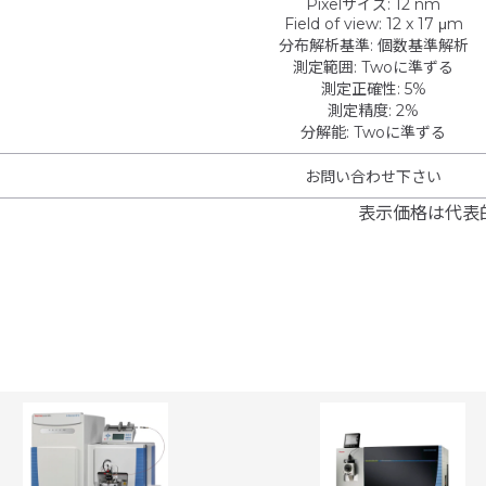
Pixelサイズ
:
12 nm
Field of view
:
12 x 17 μm
分布解析基準
:
個数基準解析
測定範囲
:
Twoに準ずる
測定正確性
:
5%
測定精度
:
2%
分解能
:
Twoに準ずる
お問い合わせ下さい
表示価格は代表