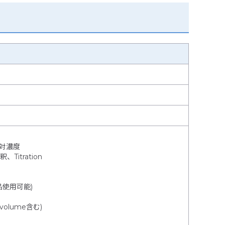
対濃度
itration
市販品使用可能)
 volume含む)