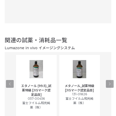
関連の試薬・消耗品一覧
Lumazone in vivo イメージングシステム
gical
エタノール (99.5)_試
メタノール_試薬特級
アセ
,
薬特級 [JISマーク認
[JISマーク認定品目]
tic
131-01826
富士
定品目]
ually
057-00456
富士フイルム和光純
ck of
富士フイルム和光純
薬（株）
薬（株）
her