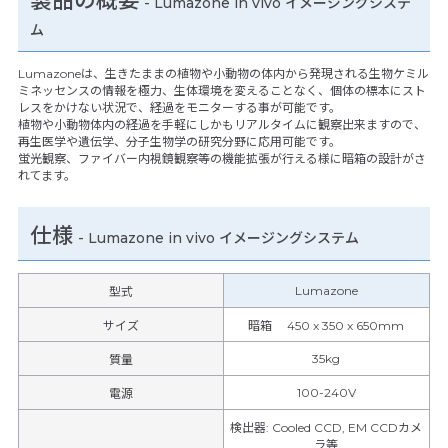
製品の概要
-
Lumazone in vivo イメージングシステ
ム
Lumazoneは、生きたままの植物や小動物の体内から発現される生物ケミル
ミネッセンスの情報を極力、生体環境を変えることなく、個体の標本にスト
レスをかけない状況で、経過をモニターする事が可能です。
植物や小動物体内の経過を手軽にしかもリアルタイムに観察出来ますので、
再生医学や遺伝学、分子生物学の研究分野に応用可能です。
蛍光観察、ファイバー内視鏡観察等の機能拡張が行える様に暗箱の設計がさ
れてます。
仕様
-
Lumazone in vivo イメージングシステム
Lumazone
型式
サイズ
暗箱 450 x 350 x 650mm
35kg
質量
100-240V
電源
検出器
:
Cooled CCD, EM CCDカメ
ラ等