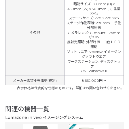
暗箱サイズ
:
650mm (H) x
450mm (W) x 300mm (D) 重量
35Kg
ステージサイズ
:
220 x 220mm
ステージ作動距離
:
280mm 手動
外部制御
その他
カメラレンズ
:
C-mount 25mm
f/0.95
反射光照明
:
外部制御 白色ＬＥＤ
照明
ソフトウエア
:
VisiView イメージン
グソフトウエア
ワークステーション
:
ディスクトッ
プ
OS
:
Windows 11
メーカー希望小売価格(税別)
8,160,000円〜
表示価格は代表的な仕様のものです。詳細はお問い合わせください。
関連の機器一覧
Lumazone in vivo イメージングシステム