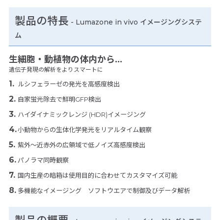
製品の特長
-
Lumazone in vivo イメージングシステ
ム
生細胞・動植物の体内から…
遺伝子発現の解析をよりスマートに
ルシフェラーゼの発光を高感度検出
自家蛍光除去で鮮明GFP検出
ハイダイナミックレンジ (HDR)イメージング
小動物からの生体化学発光をリアルタイム観察
紫外～近赤外の広領域で低ノイズ高感度検出
パノラマ同時観察
国内生産の暗箱は使用目的に合わせてカスタマイズ可能
多機能なイメージング ソフトウエアで制御及びデータ解析