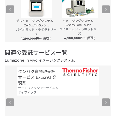
CellInsig
aAs検出器
ゲルイメージングシステム
イメージングシステム
ChemiDoc Touch...
サーモフ
ノロジー
GelDoc™ Go シ...
バイオラッド・ラボラトリー
バイオラッド・ラボラトリー
ズ
ズ
円〜 (税別)
円〜 (税別)
4,900,000
1,290,000
関連の受託サービス一覧
Lumazone in vivo イメージングシステム
タンパク質発現受託
メタボ
ヒューマ
サービス Expi293 発
テクノロ
現系
サーモフィッシャーサイエン
ティフィック