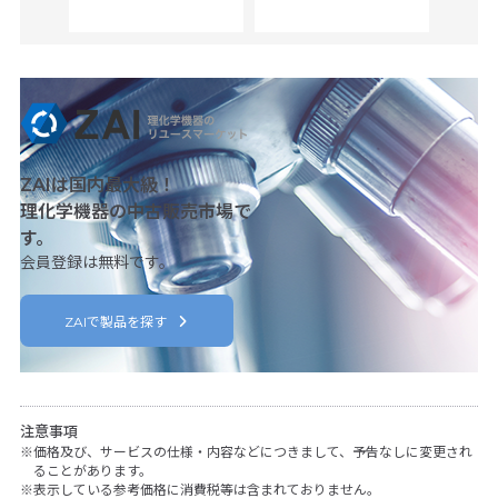
c
ZAIは国内最大級！
理化学機器の中古販売市場で
す。
会員登録は無料です。
ZAIで製品を探す
注意事項
価格及び、サービスの仕様・内容などにつきまして、予告なしに変更され
ることがあります。
表示している参考価格に消費税等は含まれておりません。