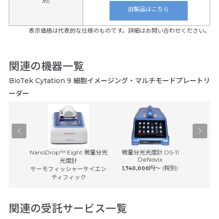
別)
旧製品はこちら
表示価格は代表的な仕様のものです。詳細はお問い合わせください。
関連の機器一覧
BioTek Cytation 9 細胞イメージング・マルチモードプレートリ
ーダー
ートリーダ
NanoDrop™ Eight 微量分光
微量分光光度計 DS-11
GENESY
DeNovix
9...
光度計
ologies
円〜 (税別)
サーモフィッシャーサイエン
1,740,000
サーモフ
ティフィック
関連の受託サービス一覧