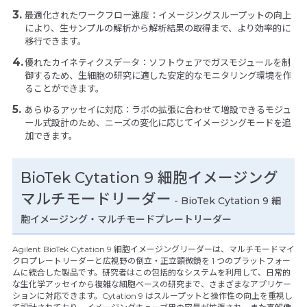
最適化されたワークフロー速度：イメージングスループットの向上
により、生サンプルの解析から解析結果の取得まで、より効率的に
移行できます。
優れたカイネティクスデータ：ソフトウェアでガスモジュールを制
御するため、生細胞の研究に適した安定的なモニタリング環境を作
ることができます。
あらゆるアッセイに対応：ラボの拡張に合わせて増設できるモジュ
ール式設計のため、ニーズの変化に応じてイメージングモードを追
加できます。
BioTek Cytation 9 細胞イメージング
マルチモードリーダー
- BioTek Cytation 9 細
胞イメージング・マルチモードプレートリーダー
Agilent BioTek Cytation 9 細胞イメージングリーダーは、マルチモードマイ
クロプレートリーダーと広視野の倒立・正立顕微鏡を 1 つのプラットフォー
ムに統合した製品です。研究者はこの包括的なシステムを利用して、日常的
な生化学アッセイから複雑な細胞ベースの研究まで、さまざまなアプリケー
ションに対応できます。Cytation 9 はスループットと操作性の向上を重視し