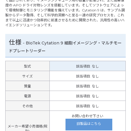
て設計されており、イメージングキューブ用の容量が拡張され、また高解像
度の APO ドライ対物レンズを搭載しています。そしてソフトウェアによっ
て環境制御とモニタリング機能を備えています。Cytation 9 は、サンプル調
製からデータ取得、そして科学的洞察へと至る一連の研究プロセスを、これ
まで以上に迅速かつ効率的に前進させるために開発された、汎用性の高いハ
イエンドソリューションです。
仕様
-
BioTek Cytation 9 細胞イメージング・マルチモー
ドプレートリーダー
型式
該当項目: なし
サイズ
該当項目: なし
質量
該当項目: なし
電源
該当項目: なし
その他
該当項目
:
なし
お問い合わせ下さい
旧製品はこちら
メーカー希望小売価格(税