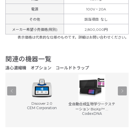
電源
100V・20A
その他
該当項目
:
なし
メーカー希望小売価格(税別)
2,800,000円
表示価格は代表的な仕様のものです。詳細はお問い合わせください。
関連の機器一覧
遠心濃縮機 オプション コールドトラップ
Discover 2.0
 B-
全自動合成生物学ワークステ
ダイヤ
CEM Corporation
ro
ーション BioXp™ ...
ヒ
CodexDNA
270