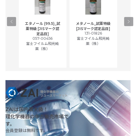
gical
エタノール (99.5)_試
メタノール_試薬特級
アセ
,
薬特級 [JISマーク認
[JISマーク認定品目]
tic
131-01826
富士
定品目]
ually
057-00456
富士フイルム和光純
ck of
富士フイルム和光純
薬（株）
薬（株）
her
c
ZAIは国内最大級！
理化学機器の中古販売市場で
す。
会員登録は無料です。