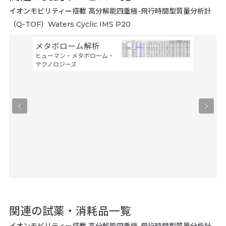
イオンモビリティー搭載 高分解能四重極-飛行時間型質量分析計
（Q-TOF）Waters Cyclic IMS P20
メタボローム解析
非標識
ヒューマン・メタボローム・
ー）プ
テクノロジーズ
メディカ
プ
250,
関連の試薬・消耗品一覧
イオンモビリティー搭載 高分解能四重極-飛行時間型質量分析計