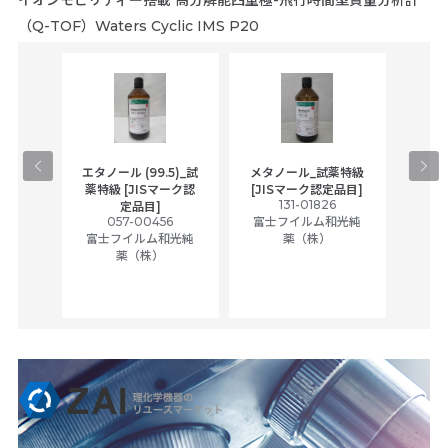
（Q-TOF）Waters Cyclic IMS P20
gical
エタノール (99.5)_試
メタノール_試薬特級
アセ
,
薬特級 [JISマーク認
[JISマーク認定品目]
tic
131-01826
富士
定品目]
ually
057-00456
富士フイルム和光純
ck of
富士フイルム和光純
薬（株）
薬（株）
her
c