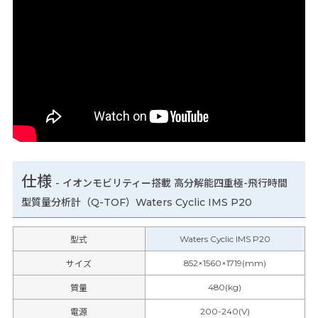
仕様
-
イオンモビリティー搭載 高分解能四重極-飛行時間
型質量分析計（Q-TOF）Waters Cyclic IMS P20
Waters Cyclic IMS P20
型式
852×1560×1719(mm)
サイズ
480(kg)
質量
200-240(V)
電源