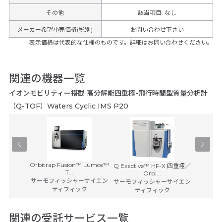
その他
該当項目
:
なし
メーカー希望小売価格(税別)
お問い合わせ下さい
表示価格は代表的な仕様のものです。詳細はお問い合わせください。
関連の機器一覧
イオンモビリティー搭載 高分解能四重極-飛行時間型質量分析計
（Q-TOF）Waters Cyclic IMS P20
s GC 240
Orbitrap Fusion™ Lumos™
Orbitra
Q Exactive™ HF-X 四重極／
T...
Orbi...
サーモフィッシャーサイエン
サーモフ
ーサイエン
サーモフィッシャーサイエン
ティフィック
ク
ティフィック
関連の受託サービス一覧