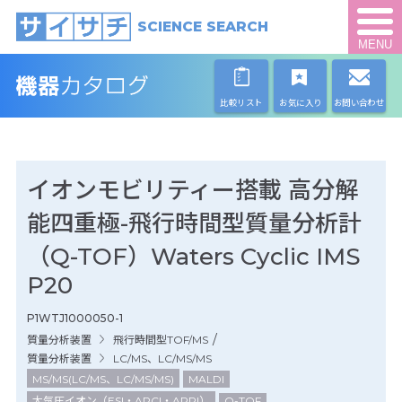
SCIENCE SEARCH
MENU
比較リスト
お気に入り
お問い合わせ
イオンモビリティー搭載 高分解
能四重極-飛行時間型質量分析計
（Q-TOF）Waters Cyclic IMS
P20
P1WTJ1000050-1
/
質量分析装置
飛行時間型TOF/MS
質量分析装置
LC/MS、LC/MS/MS
MS/MS(LC/MS、LC/MS/MS)
MALDI
大気圧イオン（ESI・APCI・APPI）
Q-TOF