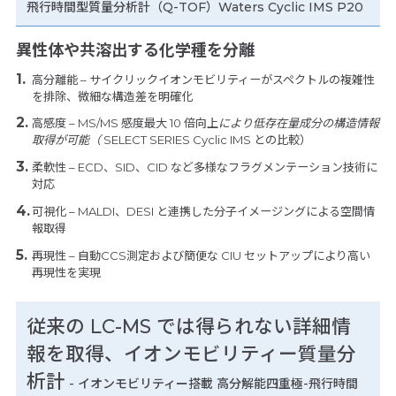
飛行時間型質量分析計（Q-TOF）Waters Cyclic IMS P20
異性体や共溶出する化学種を分離
高分離能 – サイクリックイオンモビリティーがスペクトルの複雑性
を排除、微細な構造差を明確化
高感度 – MS/MS 感度最大 10 倍向上
により低存在量成分の構造情報
取得が可能（
SELECT SERIES Cyclic IMS との比較）
柔軟性 – ECD、SID、CID など多様なフラグメンテーション技術に
対応
可視化 – MALDI、DESI と連携した分子イメージングによる空間情
報取得
再現性 – 自動CCS測定および簡便な CIU セットアップにより高い
再現性を実現
従来の LC-MS では得られない詳細情
報を取得、イオンモビリティー質量分
析計
- イオンモビリティー搭載 高分解能四重極-飛行時間