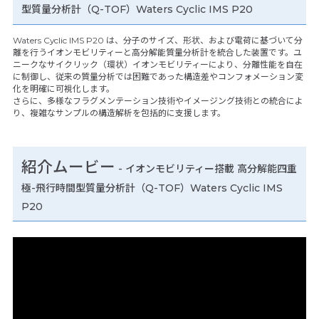
型質量分析計（Q-TOF）Waters Cyclic IMS P20
Waters Cyclic IMS P20 は、分子のサイズ、形状、および電荷に基づいて分
離を行うイオンモビリティーと高分解能質量分析計を統合した装置です。ユ
ニークなサイクリック（環状）イオンモビリティーにより、分離性能を自在
に制御し、従来の質量分析では困難であった構造差やコンフォメーション変
化を明確に可視化します。
さらに、多様なフラグメンテーション技術やイメージング技術との統合によ
り、複雑なサンプルの構造解析を包括的に支援します。
紹介ムービー
-
イオンモビリティー搭載 高分解能四重
極-飛行時間型質量分析計（Q-TOF）Waters Cyclic IMS
P20