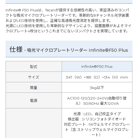
Infinite® F50 Plusは、Tecanが提供する信頼性の高い、実証済みのコンパ
クトな吸光マイクロプレートリーダーです。革新的な8チャンネル光学装置
およびLED技術を使用し、正確な高速吸光度測定を提供します。
光源にLED技術を使用した革新的なデザインにより、設置面積がおよそマイ
クロプレート4枚分というこれまでにないコンパクトさを実現しています。
仕様
-
吸光マイクロプレートリーダー Infinite®F50 Plus
Infinite®F50 Plus
型式
サイズ
347（W）×189（D）×134（H）mm
質量
3kg以下
AC100-120/220-240V(自動切り替
電源
え） 50/60Hz 最大120VA
光源
:
LED、自己校正タイプ
検出器
:
シリコンフォトダイオード
対応プレート
:
96ウェルマイクロプレー
ト（含 ストリップウェルマイクロプレ
ート）