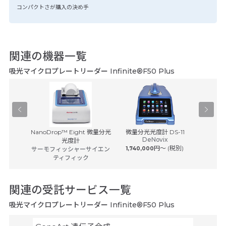
コンパクトさが購入の決め手
関連の機器一覧
吸光マイクロプレートリーダー Infinite®F50 Plus
ートリーダ
NanoDrop™ Eight 微量分光
微量分光光度計 DS-11
GENESY
DeNovix
9...
光度計
ologies
円〜 (税別)
サーモフィッシャーサイエン
1,740,000
サーモフ
ティフィック
関連の受託サービス一覧
吸光マイクロプレートリーダー Infinite®F50 Plus