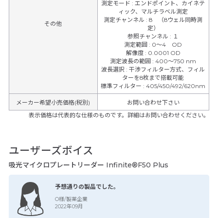
測定モード
:
エンドポイント、カイネテ
ィック、マルチラベル測定
測定チャンネル
:
8 （8ウェル同時測
その他
定）
参照チャンネル
:
１
測定範囲
:
0～4 OD
解像度
:
0.0001 OD
測定波長の範囲
:
400～750 nm
波長選択
:
干渉フィルター方式、フィル
ターを8枚まで搭載可能
標準フィルター
:
405/450/492/620nm
メーカー希望小売価格(税別)
お問い合わせ下さい
表示価格は代表的な仕様のものです。詳細はお問い合わせください。
ユーザーズボイス
吸光マイクロプレートリーダー Infinite®F50 Plus
予想通りの製品でした。
O様/製薬企業
2022年09月