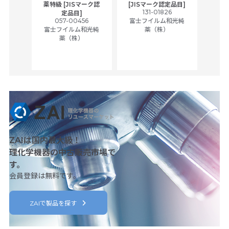
,
薬特級 [JISマーク認
[JISマーク認定品目]
tic
131-01826
富士
定品目]
ually
057-00456
富士フイルム和光純
ck of
富士フイルム和光純
薬（株）
薬（株）
her
c
ZAIは国内最大級！
理化学機器の中古販売市場で
す。
会員登録は無料です。
ZAIで製品を探す