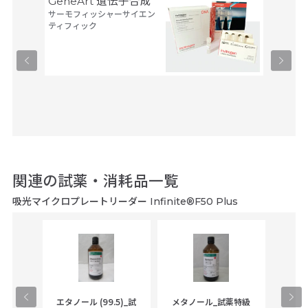
GeneArt 遺伝子合成
オリゴ
サーモフィッシャーサイエン
アルタ
ティフィック
ーブ
ユーロフ
関連の試薬・消耗品一覧
吸光マイクロプレートリーダー Infinite®F50 Plus
gical
エタノール (99.5)_試
メタノール_試薬特級
アセ