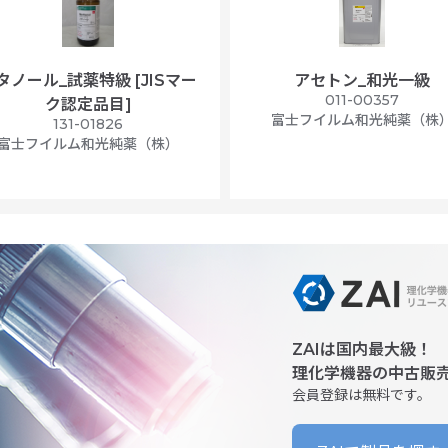
タノール_試薬特級 [JISマー
アセトン_和光一級
011-00357
ク認定品目]
富士フイルム和光純薬（株
131-01826
富士フイルム和光純薬（株）
ZAIは国内最大級！
理化学機器の中古販
会員登録は無料です。