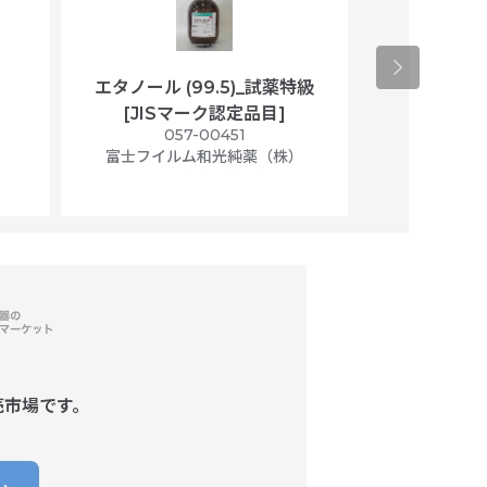
エタノール (99.5)_試薬特級
アセトニトリ
[JISマーク認定品目]
マト
）
057-00451
01
富士フイルム和光純薬（株）
富士フイル
売市場です。