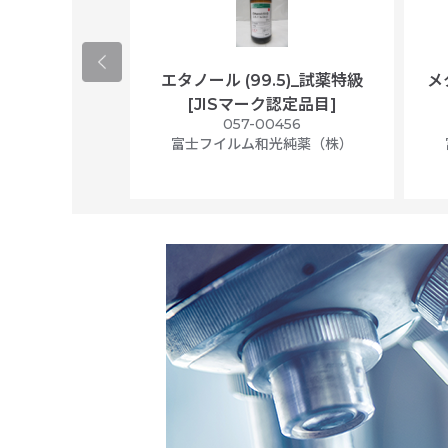
ological
エタノール (99.5)_試薬特級
メ
per/plastic
[JISマーク認定品目]
ally wrapped,
057-00456
f 100
富士フイルム和光純薬（株）
56N
 Scientific