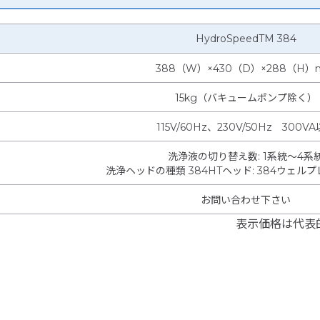
HydroSpeedTM 384
388（W）×430（D）×288（H）
15kg（バキュームポンプ除く）
115V/60Hz、230V/50Hz 300V
洗浄液の切り替え数
:
1系統～4系
洗浄ヘッドの種類 384HTヘッド
:
384ウェル
お問い合わせ下さい
表示価格は代表