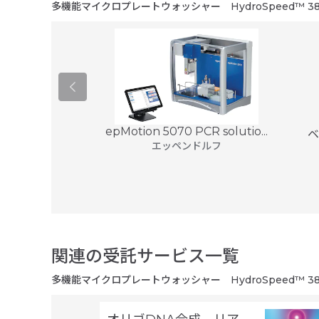
多機能マイクロプレートウォッシャー HydroSpeed™ 38
epMotion 5070 PCR solutio...
トキャッパー
ベ
エッペンドルフ
ir
0
円 (税別)
関連の受託サービス一覧
多機能マイクロプレートウォッシャー HydroSpeed™ 38