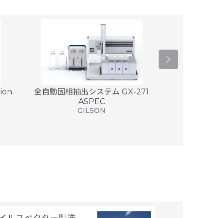
on
全自動固相抽出システム GX-271
バリスペンサ
ASPEC
エッ
GILSON