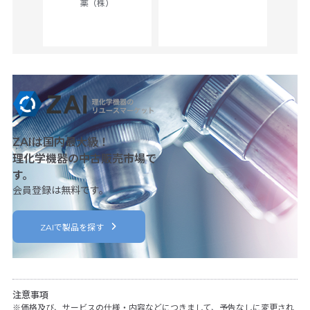
薬（株）
her
c
ZAIは国内最大級！
理化学機器の中古販売市場で
す。
会員登録は無料です。
ZAIで製品を探す
注意事項
価格及び、サービスの仕様・内容などにつきまして、予告なしに変更され