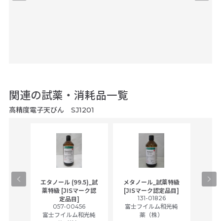
関連の試薬・消耗品一覧
高精度電子天びん SJ1201
gical
エタノール (99.5)_試
メタノール_試薬特級
アセ
,
薬特級 [JISマーク認
[JISマーク認定品目]
tic
131-01826
富士
定品目]
ually
057-00456
富士フイルム和光純
ck of
富士フイルム和光純
薬（株）