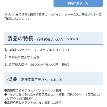
関連の製品一覧
※リンク先で情報を閲覧する際に、ログイン・フォーム入力等を求められる
可能性がございます。
製品の特長
-
高精度電子天びん SJ1201
操作性バツグン！リーズナブルでコンパクト
高精度で丈夫な汎用機
希望納入価格 56,000～78,000円（税抜）
概要
- 高精度電子天びん SJ1201
●高精度で丈夫なコストパフォーマンス機種
●ノイズに強く耐久性を誇る音叉式センサ搭載：新開発のMMTS音叉式セン
サは安心の5年間保証付き
●高速応答とチラツキの少ない安定した表示