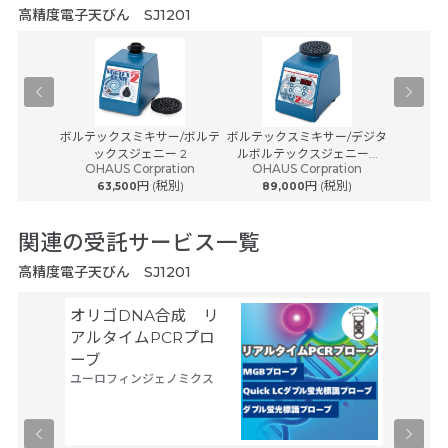
高精度電子天びん SJ1201
HM300
ボルテックスミキサー/ボルテ
ボルテックスミキサー/デジタ
セミミク
学
ックスジェニー 2
ルボルテックスジェニー...
OHAUS Corpration
OHAUS Corpration
税別)
753
円 (税別)
円 (税別)
63,500
89,000
関連の受託サービス一覧
高精度電子天びん SJ1201
オリゴDNA合成 リ
空間ト
アルタイムPCRプロ
トーム解
ーブ
Trans
ユーロフィンジェノミクス
タカラバ