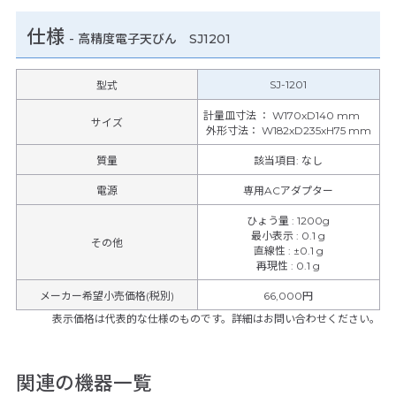
仕様
-
高精度電子天びん SJ1201
SJ-1201
型式
計量皿寸法 ： W170xD140 mm
サイズ
外形寸法： W182xD235xH75 mm
質量
該当項目: なし
電源
専用ACアダプター
ひょう量
:
1200g
最小表示
:
0.1 g
その他
直線性
:
±0.1 g
再現性
:
0.1 g
メーカー希望小売価格(税別)
66,000円
表示価格は代表的な仕様のものです。詳細はお問い合わせください。
関連の機器一覧