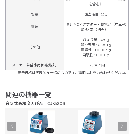
を含む）
質量
該当項目: なし
専用ACアダプター・乾電池（単三乾
電源
電池4本（別売））
ひょう量
:
320g
最小表示
:
0.001 g
その他
直線性
:
±0.003 g
再現性
:
0.001 g
メーカー希望小売価格(税別)
185,000円
表示価格は代表的な仕様のものです。詳細はお問い合わせください。
関連の機器一覧
音叉式高精度天びん CJ-320S