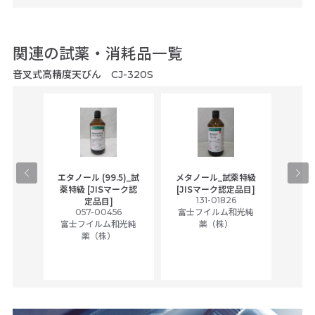
関連の試薬・消耗品一覧
音叉式高精度天びん CJ-320S
gical
エタノール (99.5)_試
メタノール_試薬特級
アセ
,
薬特級 [JISマーク認
[JISマーク認定品目]
tic
131-01826
富士
定品目]
ually
057-00456
富士フイルム和光純
ck of
富士フイルム和光純
薬（株）
薬（株）
her
c