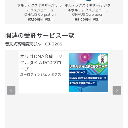
HM300
ボルテックスミキサー/ボルテ
ボルテックスミキサー/デジタ
セミミク
学
ックスジェニー 2
ルボルテックスジェニー...
OHAUS Corpration
OHAUS Corpration
税別)
753
円 (税別)
円 (税別)
63,500
89,000
関連の受託サービス一覧
音叉式高精度天びん CJ-320S
オリゴDNA合成 リ
空間ト
アルタイムPCRプロ
トーム解
ーブ
Trans
ユーロフィンジェノミクス
タカラバ