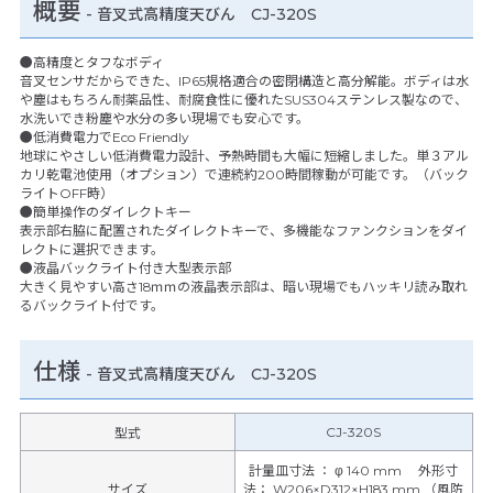
概要
- 音叉式高精度天びん CJ-320S
●高精度とタフなボディ
音叉センサだからできた、IP65規格適合の密閉構造と高分解能。ボディは水
や塵はもちろん耐薬品性、耐腐食性に優れたSUS304ステンレス製なので、
水洗いでき粉塵や水分の多い現場でも安心です。
●低消費電力でEco Friendly
地球にやさしい低消費電力設計、予熱時間も大幅に短縮しました。単３アル
カリ乾電池使用（オプション）で連続約200時間稼動が可能です。（バック
ライトOFF時）
●簡単操作のダイレクトキー
表示部右脇に配置されたダイレクトキーで、多機能なファンクションをダイ
レクトに選択できます。
●液晶バックライト付き大型表示部
大きく見やすい高さ18ｍｍの液晶表示部は、暗い現場でもハッキリ読み取れ
るバックライト付です。
仕様
-
音叉式高精度天びん CJ-320S
CJ-320S
型式
計量皿寸法 ： φ 140 mm 外形寸
サイズ
法： W206×D312×H183 mm （風防