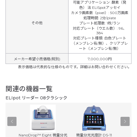
可能アプリケーション
:
酵素（発
色） 法 ELISpotアッセイ
カメラ画素数（pixel）
:
500万画素
処理時間
:
2分/plate
その他
プレート処理数
:
1枚/ラン
対応プレート（ウエル数）
:
96、
384
対応プレート種類
:
白色プレート
（メンブレン有/無）、クリアプレ
ート（メンブレン有/無）
メーカー希望小売価格(税別)
7,000,000円
表示価格は代表的な仕様のものです。詳細はお問い合わせください。
関連の機器一覧
ELIpot リーダー 08クラシック
ートリーダ
NanoDrop™ Eight 微量分光
微量分光光度計 DS-11
GENESY