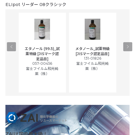
ELIpot リーダー 08クラシック
gical
エタノール (99.5)_試
メタノール_試薬特級
アセ
,
薬特級 [JISマーク認
[JISマーク認定品目]
tic
131-01826
富士
定品目]
ually
057-00456
富士フイルム和光純
ck of
富士フイルム和光純
薬（株）
薬（株）
her
c
ZAIは国内最大級！