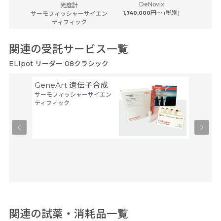
DeNovix
9...
光度計
ologies
円〜 (税別)
サーモフィッシャーサイエン
1,740,000
サーモフ
ティフィック
関連の受託サービス一覧
ELIpot リーダー 08クラシック
GeneArt 遺伝子合成
オリゴ
サーモフィッシャーサイエン
アルタ
ティフィック
ーブ
ユーロフ
関連の試薬・消耗品一覧