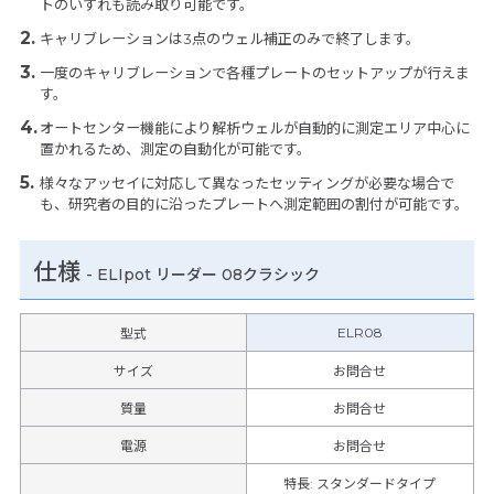
トのいずれも読み取り可能です。
キャリブレーションは3点のウェル補正のみで終了します。
一度のキャリブレーションで各種プレートのセットアップが行えま
す。
オートセンター機能により解析ウェルが自動的に測定エリア中心に
置かれるため、測定の自動化が可能です。
様々なアッセイに対応して異なったセッティングが必要な場合で
も、研究者の目的に沿ったプレートへ測定範囲の割付が可能です。
仕様
-
ELIpot リーダー 08クラシック
ELR08
型式
サイズ
お問合せ
質量
お問合せ
電源
お問合せ
特長
:
スタンダードタイプ