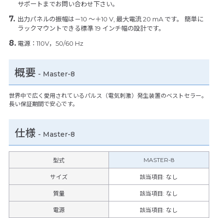
サポートまでお問い合わせ下さい。
出力パネルの振幅は－10 ～＋10 V, 最大電流 20 mA です。 簡単に
ラックマウントできる標準 19 インチ幅の設計です。
電源：110V，50/60 Hz
概要
- Master-8
世界中で広く愛用されているパルス（電気刺激）発生装置のベストセラー。
長い保証期間で安心です。
仕様
-
Master-8
MASTER-8
型式
サイズ
該当項目: なし
質量
該当項目: なし
電源
該当項目: なし