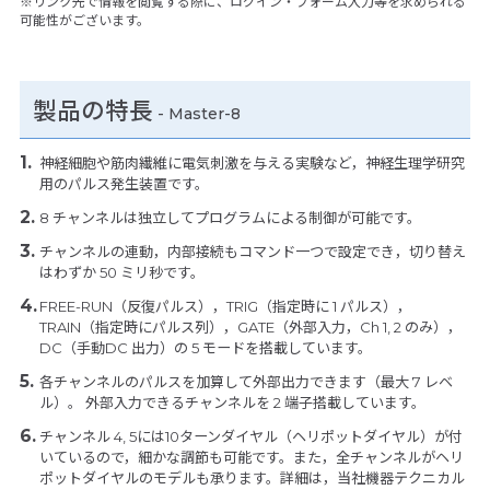
※リンク先で情報を閲覧する際に、ログイン・フォーム入力等を求められる
可能性がございます。
製品の特長
-
Master-8
神経細胞や筋肉繊維に電気刺激を与える実験など，神経生理学研究
用のパルス発生装置です。
8 チャンネルは独立してプログラムによる制御が可能です。
チャンネルの連動，内部接続もコマンド一つで設定でき，切り替え
はわずか 50 ミリ秒です。
FREE-RUN（反復パルス），TRIG（指定時に 1 パルス），
TRAIN（指定時にパルス列），GATE（外部入力，Ch 1, 2 のみ），
DC（手動DC 出力）の 5 モードを搭載しています。
各チャンネルのパルスを加算して外部出力できます（最大 7 レベ
ル）。 外部入力できるチャンネルを 2 端子搭載しています。
チャンネル 4, 5には10ターンダイヤル（ヘリポットダイヤル）が付
いているので，細かな調節も可能です。また，全チャンネルがヘリ
ポットダイヤルのモデルも承ります。詳細は，当社機器テクニカル