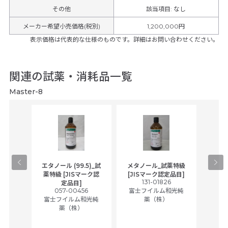
その他
該当項目
:
なし
メーカー希望小売価格(税別)
1,200,000円
表示価格は代表的な仕様のものです。詳細はお問い合わせください。
関連の試薬・消耗品一覧
Master-8
gical
エタノール (99.5)_試
メタノール_試薬特級
アセ
,
薬特級 [JISマーク認
[JISマーク認定品目]
tic
131-01826
富士
定品目]
ually
057-00456
富士フイルム和光純
ck of
富士フイルム和光純
薬（株）
薬（株）
her
c