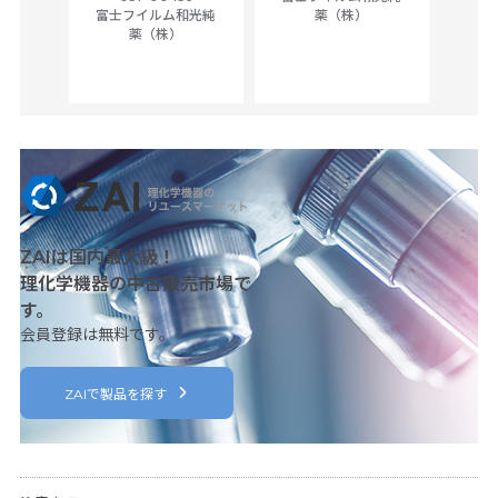
ck of
富士フイルム和光純
薬（株）
薬（株）
her
c
ZAIは国内最大級！
理化学機器の中古販売市場で
す。
会員登録は無料です。
ZAIで製品を探す