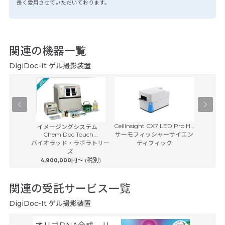
長く愛用させていただいております。
関連の機器一覧
DigiDoc-It ゲル撮影装置
CellInsight CX7 LED Pro H...
CellInsig
aAs検出器
イメージングシステム
ChemiDoc Touch...
サーモフィッシャーサイエン
サーモフ
ノロジー
バイオラッド・ラボラトリー
ティフィック
ズ
円〜 (税別)
4,900,000
関連の受託サービス一覧
DigiDoc-It ゲル撮影装置