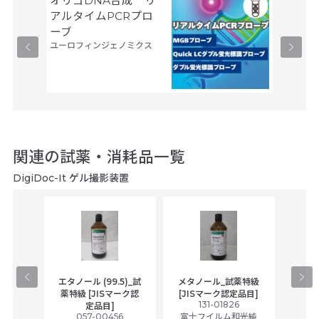
オリゴDNA合成 リ
オリゴ
アルタイムPCRプロ
PCR
ーブ
ー
ユーロフィンジェノミクス
ユーロフ
関連の試薬・消耗品一覧
DigiDoc-It ゲル撮影装置
gical
エタノール (99.5)_試
メタノール_試薬特級
アセ
,
薬特級 [JISマーク認
[JISマーク認定品目]
tic
131-01826
富士
定品目]
ually
057-00456
富士フイルム和光純