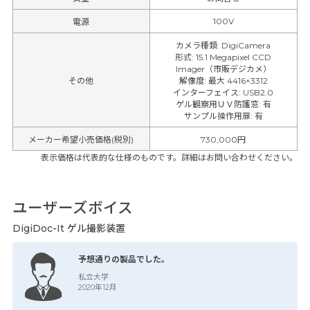
100V
電源
カメラ種類
:
DigiCamera
形式
:
15.1 Megapixel CCD
Imager（市販デジカメ）
その他
解像度
:
最大 4416×3312
インターフェイス
:
USB2.0
ゲル観察用ＵＶ防護窓
:
有
サンプル操作用扉
:
有
メーカー希望小売価格(税別)
730,000円
表示価格は代表的な仕様のものです。詳細はお問い合わせください。
ユーザーズボイス
DigiDoc-It ゲル撮影装置
予想通りの製品でした。
私立大学
2020年12月