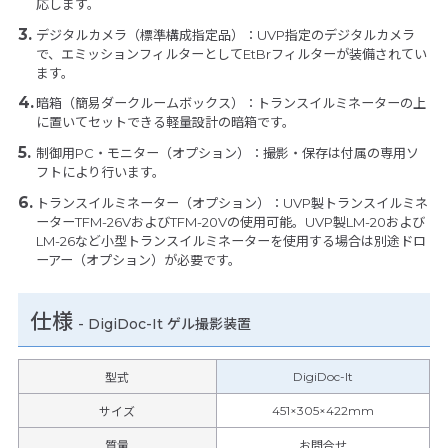
応します。
デジタルカメラ（標準構成指定品）：UVP指定のデジタルカメラ
で、エミッションフィルターとしてEtBrフィルターが装備されてい
ます。
暗箱（簡易ダークルームボックス）：トランスイルミネーターの上
に置いてセットできる軽量設計の暗箱です。
制御用PC・モニター（オプション）：撮影・保存は付属の専用ソ
フトにより行います。
トランスイルミネーター（オプション）：UVP製トランスイルミネ
ーターTFM-26VおよびTFM-20Vの使用可能。UVP製LM-20および
LM-26など小型トランスイルミネーターを使用する場合は別途ドロ
ーアー（オプション）が必要です。
仕様
-
DigiDoc-It ゲル撮影装置
DigiDoc-It
型式
451×305×422mm
サイズ
質量
お問合せ