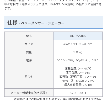
ゲル染色・脱色，ノーザン・サザン・ウエスタンブロッティング，その他
様々な目的（電顕メッシュの洗浄，ホルマリン固定等）の振とうに使用でき
ます。
仕様
-
ベリーダンサー・シェーカー
BDRAA115S
型式
38W × 38D × 23H cm
サイズ
9.0 kg
質量
電源
100 V ± 15%，50/60 Hz，0.5 A
運転温度
:
0 ～ 40℃
使用湿度
:
0 ～ 95%
その他
回転数（連続可変）
:
0 ～ 95
rpm ＠ 115 V/230 V AC
最大負荷重量
:
9.0 kg
メーカー希望小売価格(税別)
420,000円
表示価格は代表的な仕様のものです。詳細はお問い合わせください。