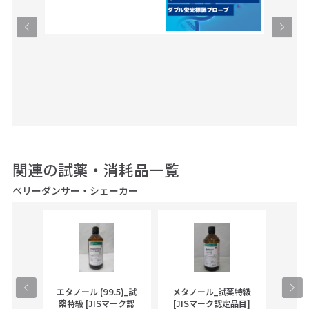
関連の試薬・消耗品一覧
ベリーダンサー・シェーカー
gical
エタノール (99.5)_試
メタノール_試薬特級
アセ
,
薬特級 [JISマーク認
[JISマーク認定品目]