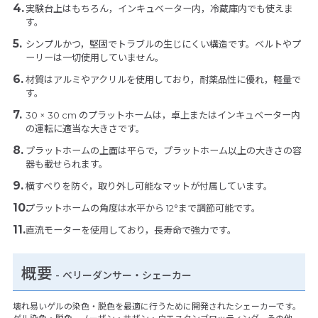
実験台上はもちろん，インキュベーター内，冷蔵庫内でも使えま
す。
シンプルかつ，堅固でトラブルの生じにくい構造です。ベルトやプ
ーリーは一切使用していません。
材質はアルミやアクリルを使用しており，耐薬品性に優れ，軽量で
す。
30 × 30 cm のプラットホームは，卓上またはインキュベーター内
の運転に適当な大きさです。
プラットホームの上面は平らで，プラットホーム以上の大きさの容
器も載せられます。
横すべりを防ぐ，取り外し可能なマットが付属しています。
プラットホームの角度は水平から 12°まで調節可能です。
直流モーターを使用しており，長寿命で強力です。
概要
- ベリーダンサー・シェーカー
壊れ易いゲルの染色・脱色を最適に行うために開発されたシェーカーです。