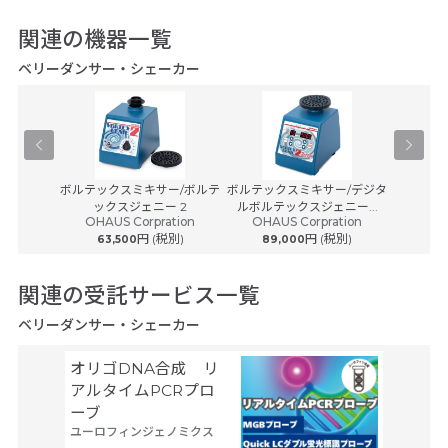
関連の機器一覧
ベリーダンサー・シェーカー
-100
ボルテックスミキサー/ボルテ
ボルテックスミキサー/デジタ
小型回
ックスジェニー 2
ルボルテックスジェニー...
OHAUS Corpration
OHAUS Corpration
(税別)
円 (税別)
円 (税別)
63,500
89,000
150
関連の受託サービス一覧
ベリーダンサー・シェーカー
オリゴDNA合成 リ
空間ト
アルタイムPCRプロ
トーム解
ーブ
Trans
ユーロフィンジェノミクス
タカラバ