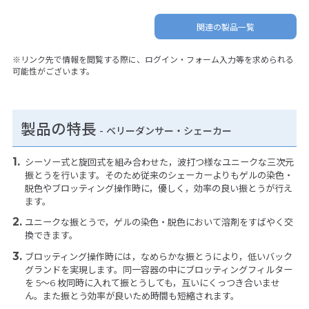
関連の製品一覧
※リンク先で情報を閲覧する際に、ログイン・フォーム入力等を求められる
可能性がございます。
製品の特長
-
ベリーダンサー・シェーカー
シーソー式と旋回式を組み合わせた，波打つ様なユニークな三次元
振とうを行います。そのため従来のシェーカーよりもゲルの染色・
脱色やブロッティング操作時に，優しく，効率の良い振とうが行え
ます。
ユニークな振とうで，ゲルの染色・脱色において溶剤をすばやく交
換できます。
ブロッティング操作時には，なめらかな振とうにより，低いバック
グランドを実現します。同一容器の中にブロッティングフィルター
を 5〜6 枚同時に入れて振とうしても，互いにくっつき合いませ
ん。また振とう効率が良いため時間も短縮されます。