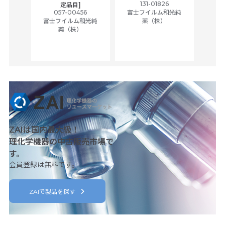
tic
131-01826
富士
定品目]
ually
057-00456
富士フイルム和光純
ck of
富士フイルム和光純
薬（株）
薬（株）
her
c
ZAIは国内最大級！
理化学機器の中古販売市場で
す。
会員登録は無料です。
ZAIで製品を探す