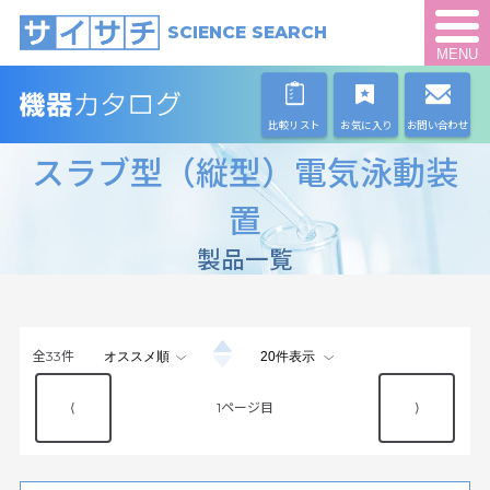
SCIENCE SEARCH
MENU
比較リスト
お気に入り
お問い合わせ
スラブ型（縦型）電気泳動装
置
製品一覧
全
33
件
⟨
1
⟩