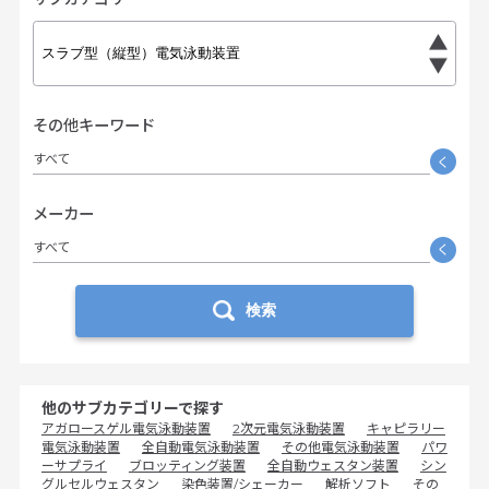
その他キーワード
すべて
く
メーカー
すべて
く
検索
他のサブカテゴリーで探す
アガロースゲル電気泳動装置
2次元電気泳動装置
キャピラリー
電気泳動装置
全自動電気泳動装置
その他電気泳動装置
パワ
ーサプライ
ブロッティング装置
全自動ウェスタン装置
シン
グルセルウェスタン
染色装置/シェーカー
解析ソフト
その