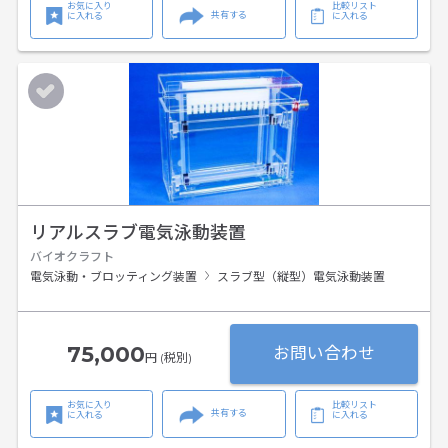
お気に入り
比較リスト
共有する
に入れる
に入れる
リアルスラブ電気泳動装置
バイオクラフト
電気泳動・ブロッティング装置
スラブ型（縦型）電気泳動装置
75,000
お問い合わせ
円 (税別)
お気に入り
比較リスト
共有する
に入れる
に入れる