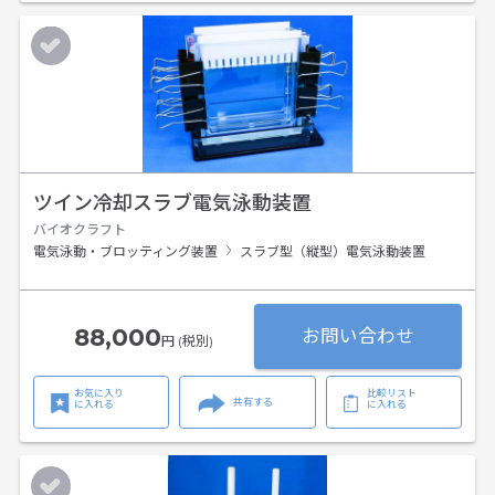
ツイン冷却スラブ電気泳動装置
バイオクラフト
電気泳動・ブロッティング装置
スラブ型（縦型）電気泳動装置
88,000
お問い合わせ
円 (税別)
お気に入り
比較リスト
共有する
に入れる
に入れる