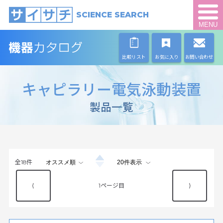
SCIENCE SEARCH
MENU
比較リスト
お気に入り
お問い合わせ
キャピラリー電気泳動装置
製品一覧
全
18
件
⟨
1
⟩