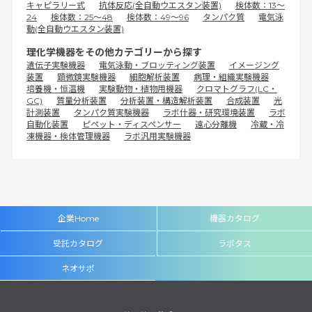
キャピラリー式
抗体反応(全自動ウエスタン装置)
検体数：13～
24
検体数：25～48
検体数：49～96
タンパク質
電気泳
動(全自動ウエスタン装置)
理化学機器をその他カテゴリーから探す
遺伝子実験機器
電気泳動・ブロッティング装置
イメージング
装置
顕微鏡実験機器
細胞解析装置
病理・組織実験機器
培養機・恒温機
実験動物・植物用機器
クロマトグラフ(LC・
GC)
質量分析装置
分析装置・構造解析装置
合成装置
光
計測装置
タンパク質実験機器
ラボ什器・研究環境装置
ラボ
自動化装置
ピペット・ディスペンサー
遠心分離機
冷蔵・冷
凍機器・検体管理機器
ラボ汎用実験機器
企業Home
機器カタログ
受託カタログ
ラボタス
ネオサポ