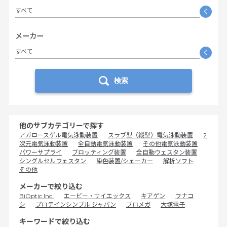
すべて
く
メーカー
すべて
く
検索
他のサブカテゴリーで探す
アガロースゲル電気泳動装置
スラブ型（縦型）電気泳動装置
2
次元電気泳動装置
全自動電気泳動装置
その他電気泳動装置
パワーサプライ
ブロッティング装置
全自動ウェスタン装置
シングルセルウェスタン
染色装置/シェーカー
解析ソフト
その他
メーカーで絞り込む
BiOptic Inc.
エービー・サイエックス
キアゲン
フナコ
シ
プロテインシンプル ジャパン
プロメガ
大塚電子
キーワードで絞り込む