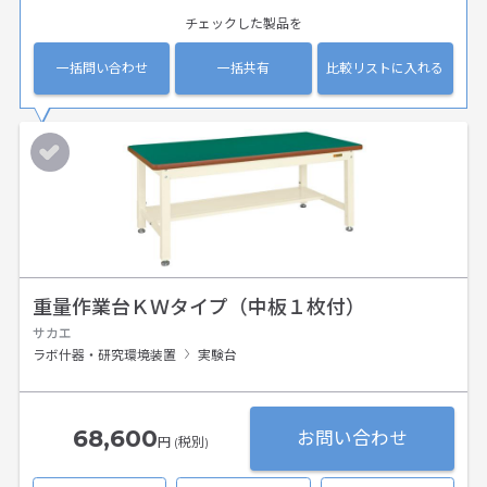
チェックした製品を
一括問い合わせ
一括共有
比較リストに入れる
重量作業台ＫＷタイプ（中板１枚付）
サカエ
ラボ什器・研究環境装置
実験台
68,600
お問い合わせ
円 (税別)