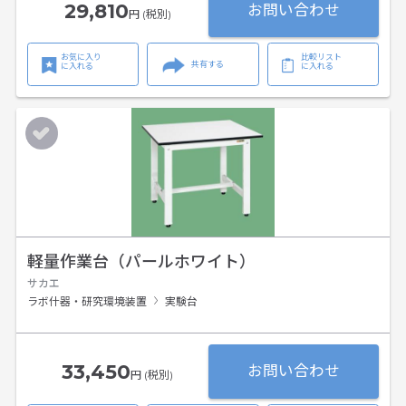
29,810
お問い合わせ
円 (税別)
お気に入り
比較リスト
共有する
に入れる
に入れる
軽量作業台（パールホワイト）
サカエ
ラボ什器・研究環境装置
実験台
33,450
お問い合わせ
円 (税別)