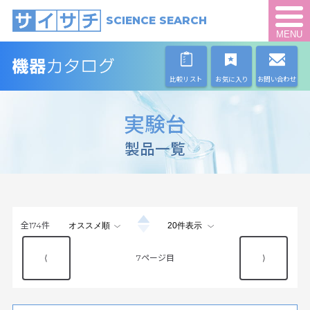
SCIENCE SEARCH
MENU
比較リスト
お気に入り
お問い合わせ
実験台
製品一覧
全
174
件
⟨
7
⟩