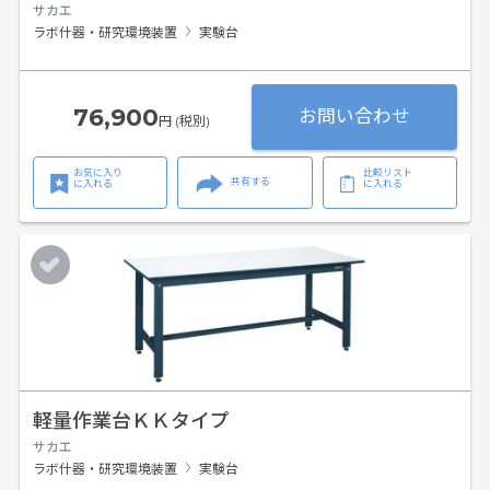
サカエ
ラボ什器・研究環境装置
実験台
76,900
お問い合わせ
円 (税別)
お気に入り
比較リスト
共有する
に入れる
に入れる
軽量作業台ＫＫタイプ
サカエ
ラボ什器・研究環境装置
実験台