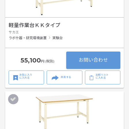
軽量作業台ＫＫタイプ
サカエ
ラボ什器・研究環境装置
実験台
55,100
お問い合わせ
円 (税別)
お気に入り
比較リスト
共有する
に入れる
に入れる