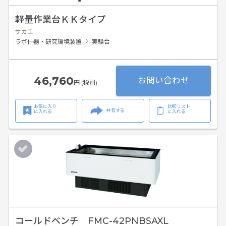
軽量作業台ＫＫタイプ
サカエ
ラボ什器・研究環境装置
実験台
46,760
お問い合わせ
円 (税別)
お気に入り
比較リスト
共有する
に入れる
に入れる
コールドベンチ FMC-42PNBSAXL