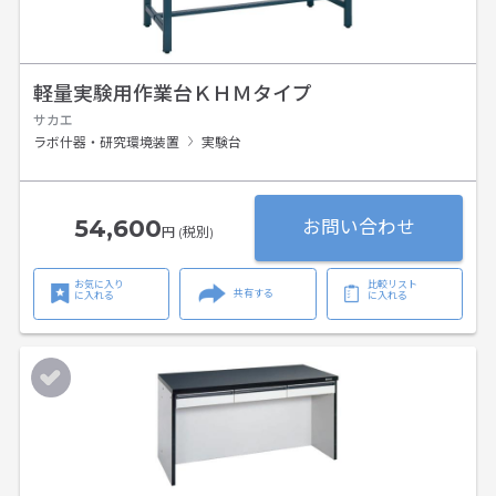
軽量実験用作業台ＫＨＭタイプ
サカエ
ラボ什器・研究環境装置
実験台
54,600
お問い合わせ
円 (税別)
お気に入り
比較リスト
共有する
に入れる
に入れる