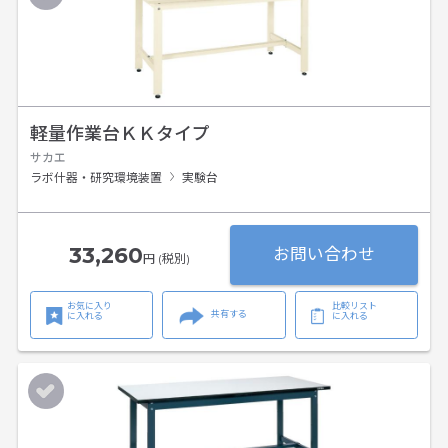
軽量作業台ＫＫタイプ
サカエ
ラボ什器・研究環境装置
実験台
33,260
お問い合わせ
円 (税別)
お気に入り
比較リスト
共有する
に入れる
に入れる