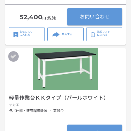
52,400
お問い合わせ
円 (税別)
お気に入り
比較リスト
共有する
に入れる
に入れる
軽量作業台ＫＫタイプ（パールホワイト）
サカエ
ラボ什器・研究環境装置
実験台