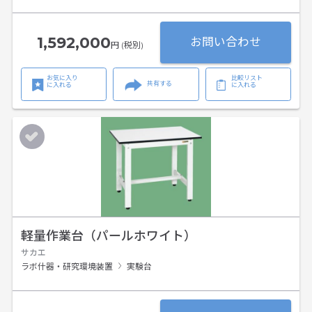
1,592,000
お問い合わせ
円 (税別)
お気に入り
比較リスト
共有する
に入れる
に入れる
軽量作業台（パールホワイト）
サカエ
ラボ什器・研究環境装置
実験台