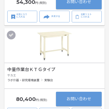
54,300
お問い合わせ
円 (税別)
お気に入り
比較リスト
共有する
に入れる
に入れる
中量作業台ＫＴＧタイプ
サカエ
ラボ什器・研究環境装置
実験台
80,400
お問い合わせ
円 (税別)