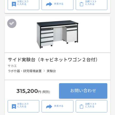
お気に入り
比較リスト
共有する
に入れる
に入れる
サイド実験台（キャビネットワゴン２台付）
サカエ
ラボ什器・研究環境装置
実験台
315,200
お問い合わせ
円 (税別)
お気に入り
比較リスト
共有する
に入れる
に入れる