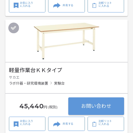
お気に入り
比較リスト
共有する
に入れる
に入れる
軽量作業台ＫＫタイプ
サカエ
ラボ什器・研究環境装置
実験台
45,440
お問い合わせ
円 (税別)
お気に入り
比較リスト
共有する
に入れる
に入れる