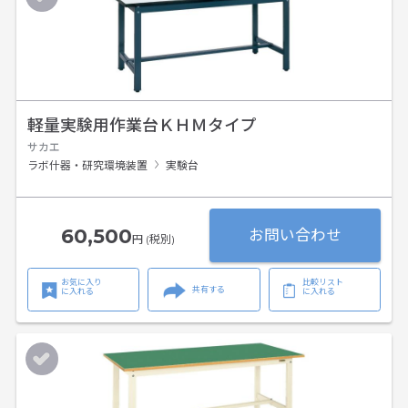
軽量実験用作業台ＫＨＭタイプ
サカエ
ラボ什器・研究環境装置
実験台
60,500
お問い合わせ
円 (税別)
お気に入り
比較リスト
共有する
に入れる
に入れる