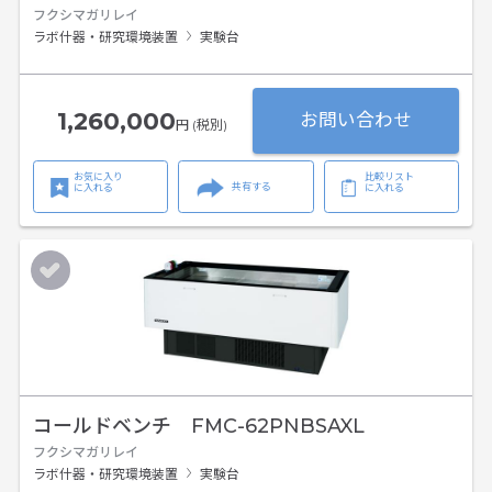
フクシマガリレイ
ラボ什器・研究環境装置
実験台
1,260,000
お問い合わせ
円 (税別)
お気に入り
比較リスト
共有する
に入れる
に入れる
コールドベンチ FMC-62PNBSAXL
フクシマガリレイ
ラボ什器・研究環境装置
実験台