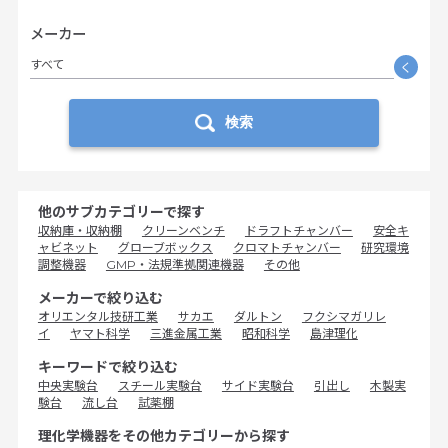
メーカー
すべて
く
検索
他のサブカテゴリーで探す
収納庫・収納棚
クリーンベンチ
ドラフトチャンバー
安全キ
ャビネット
グローブボックス
クロマトチャンバー
研究環境
調整機器
GMP・法規準拠関連機器
その他
メーカーで絞り込む
オリエンタル技研工業
サカエ
ダルトン
フクシマガリレ
イ
ヤマト科学
三進金属工業
昭和科学
島津理化
キーワードで絞り込む
中央実験台
スチール実験台
サイド実験台
引出し
木製実
験台
流し台
試薬棚
理化学機器をその他カテゴリーから探す