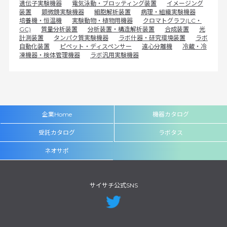
遺伝子実験機器
電気泳動・ブロッティング装置
イメージング
装置
顕微鏡実験機器
細胞解析装置
病理・組織実験機器
培養機・恒温機
実験動物・植物用機器
クロマトグラフ(LC・
GC)
質量分析装置
分析装置・構造解析装置
合成装置
光
計測装置
タンパク質実験機器
ラボ什器・研究環境装置
ラボ
自動化装置
ピペット・ディスペンサー
遠心分離機
冷蔵・冷
凍機器・検体管理機器
ラボ汎用実験機器
企業Home
機器カタログ
受託カタログ
ラボタス
ネオサポ
サイサチ公式SNS