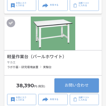
お気に入り
比較リスト
共有する
に入れる
に入れる
軽量作業台（パールホワイト）
サカエ
ラボ什器・研究環境装置
実験台
38,390
お問い合わせ
円 (税別)
お気に入り
比較リスト
共有する
に入れる
に入れる