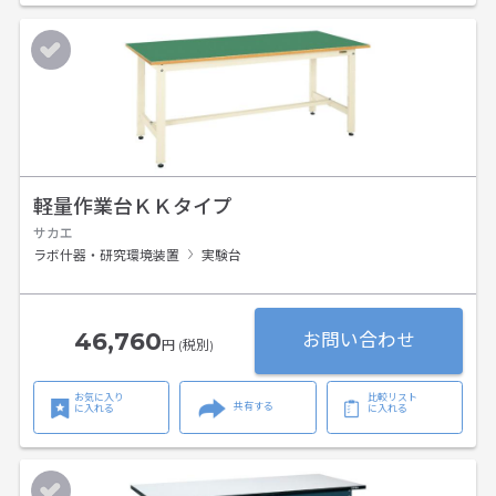
軽量作業台ＫＫタイプ
サカエ
ラボ什器・研究環境装置
実験台
46,760
お問い合わせ
円 (税別)
お気に入り
比較リスト
共有する
に入れる
に入れる