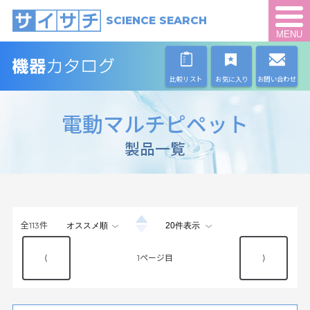
SCIENCE SEARCH
MENU
比較リスト
お気に入り
お問い合わせ
電動マルチピペット
製品一覧
全
113
件
⟨
1
⟩