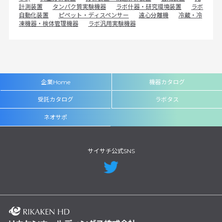
計測装置
タンパク質実験機器
ラボ什器・研究環境装置
ラボ
自動化装置
ピペット・ディスペンサー
遠心分離機
冷蔵・冷
凍機器・検体管理機器
ラボ汎用実験機器
企業Home
機器カタログ
受託カタログ
ラボタス
ネオサポ
サイサチ公式SNS