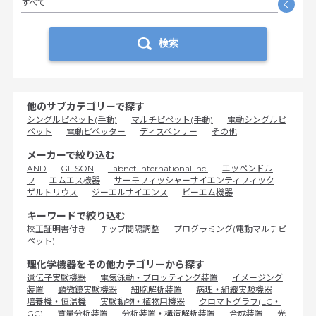
すべて
く
検索
他のサブカテゴリーで探す
シングルピペット(手動)
マルチピペット(手動)
電動シングルピ
ペット
電動ピペッター
ディスペンサー
その他
メーカーで絞り込む
AND
GILSON
Labnet International Inc.
エッペンドル
フ
エムエス機器
サーモフィッシャーサイエンティフィック
ザルトリウス
ジーエルサイエンス
ビーエム機器
キーワードで絞り込む
校正証明書付き
チップ間隔調整
プログラミング(電動マルチピ
ペット)
理化学機器をその他カテゴリーから探す
遺伝子実験機器
電気泳動・ブロッティング装置
イメージング
装置
顕微鏡実験機器
細胞解析装置
病理・組織実験機器
培養機・恒温機
実験動物・植物用機器
クロマトグラフ(LC・
GC)
質量分析装置
分析装置・構造解析装置
合成装置
光