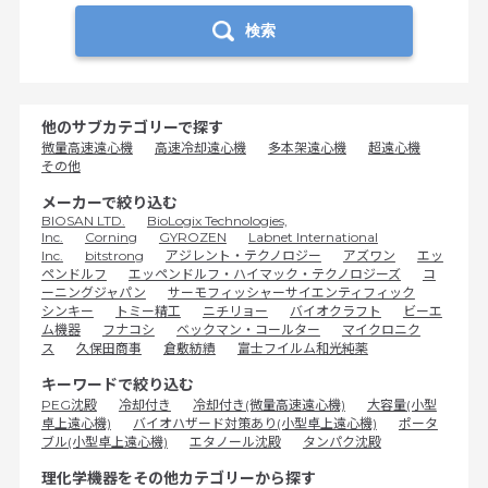
検索
他のサブカテゴリーで探す
微量高速遠心機
高速冷却遠心機
多本架遠心機
超遠心機
その他
メーカーで絞り込む
BIOSAN LTD.
BioLogix Technologies,
Inc.
Corning
GYROZEN
Labnet International
Inc.
bitstrong
アジレント・テクノロジー
アズワン
エッ
ペンドルフ
エッペンドルフ・ハイマック・テクノロジーズ
コ
ーニングジャパン
サーモフィッシャーサイエンティフィック
シンキー
トミー精工
ニチリョー
バイオクラフト
ビーエ
ム機器
フナコシ
ベックマン・コールター
マイクロニク
ス
久保田商事
倉敷紡績
富士フイルム和光純薬
キーワードで絞り込む
PEG沈殿
冷却付き
冷却付き(微量高速遠心機)
大容量(小型
卓上遠心機)
バイオハザード対策あり(小型卓上遠心機)
ポータ
ブル(小型卓上遠心機)
エタノール沈殿
タンパク沈殿
理化学機器をその他カテゴリーから探す