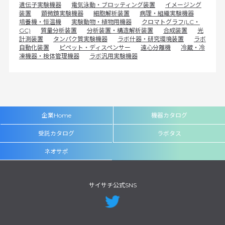
遺伝子実験機器
電気泳動・ブロッティング装置
イメージング
装置
顕微鏡実験機器
細胞解析装置
病理・組織実験機器
培養機・恒温機
実験動物・植物用機器
クロマトグラフ(LC・
GC)
質量分析装置
分析装置・構造解析装置
合成装置
光
計測装置
タンパク質実験機器
ラボ什器・研究環境装置
ラボ
自動化装置
ピペット・ディスペンサー
遠心分離機
冷蔵・冷
凍機器・検体管理機器
ラボ汎用実験機器
企業Home
機器カタログ
受託カタログ
ラボタス
ネオサポ
サイサチ公式SNS