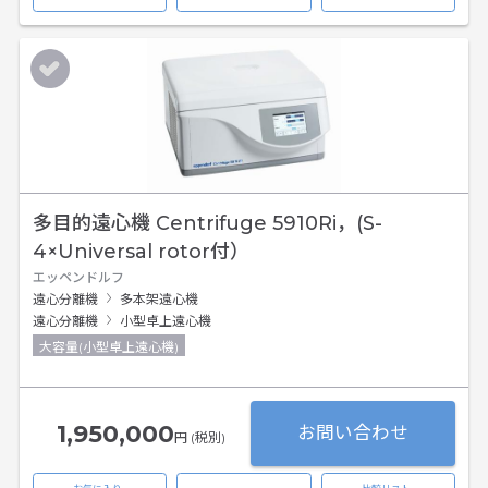
多目的遠心機 Centrifuge 5910Ri，(S-
4×Universal rotor付）
エッペンドルフ
遠心分離機
多本架遠心機
遠心分離機
小型卓上遠心機
大容量(小型卓上遠心機)
1,950,000
お問い合わせ
円 (税別)