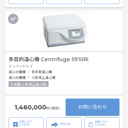
多目的遠心機 Centrifuge 5910Ri
エッペンドルフ
遠心分離機
多本架遠心機
遠心分離機
小型卓上遠心機
大容量(小型卓上遠心機)
1,460,000
お問い合わせ
円 (税別)
お気に入り
比較リスト
共有する
に入れる
に入れる