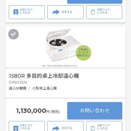
お気に入り
比較リスト
共有する
に入れる
に入れる
1580R 多目的卓上冷却遠心機
GYROZEN
遠心分離機
小型卓上遠心機
1,130,000
お問い合わせ
円 (税別)
お気に入り
比較リスト
共有する
に入れる
に入れる