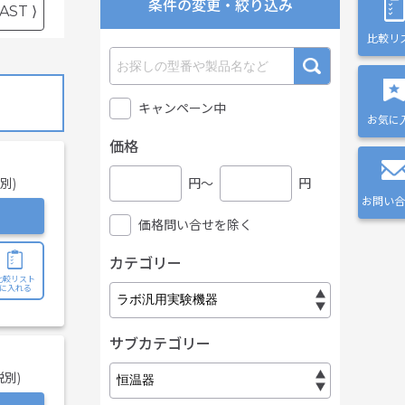
条件の変更・絞り込み
AST ⟩
比較リ
キャンペーン中
お気に
価格
別)
円〜
円
お問い合
価格問い合せを除く
カテゴリー
比較リスト
に入れる
サブカテゴリー
税別)