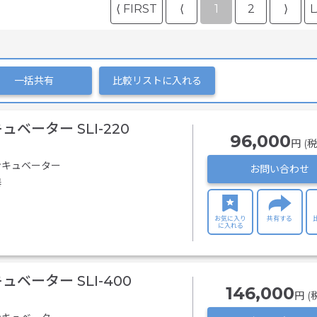
⟨ FIRST
⟨
1
2
⟩
L
一括共有
比較リストに入れる
ベーター SLI-220
96,000
円 (税
ンキュベーター
お問い合わせ
器
お気に入り
共有する
に入れる
ベーター SLI-400
146,000
円 (