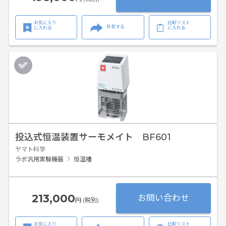
お気に入り
比較リスト
共有する
に入れる
に入れる
投込式恒温装置サーモメイト BF601
ヤマト科学
ラボ汎用実験機器
恒温槽
213,000
お問い合わせ
円 (税別)
お気に入り
比較リスト