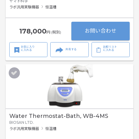
ヤマト科学
ラボ汎用実験機器
恒温槽
178,000
お問い合わせ
円 (税別)
お気に入り
比較リスト
共有する
に入れる
に入れる
Water Thermostat-Bath, WB-4MS
BIOSAN LTD.
ラボ汎用実験機器
恒温槽