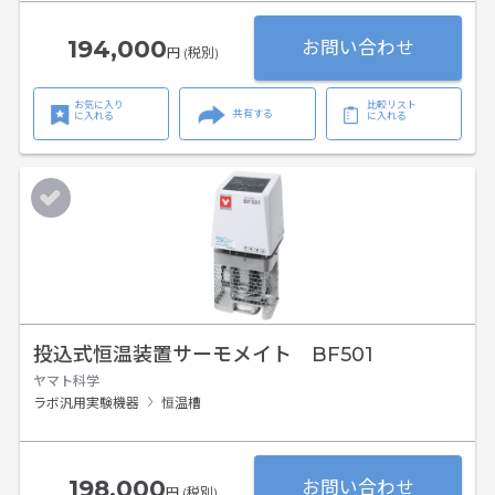
194,000
お問い合わせ
円 (税別)
お気に入り
比較リスト
共有する
に入れる
に入れる
投込式恒温装置サーモメイト BF501
ヤマト科学
ラボ汎用実験機器
恒温槽
198,000
お問い合わせ
円 (税別)