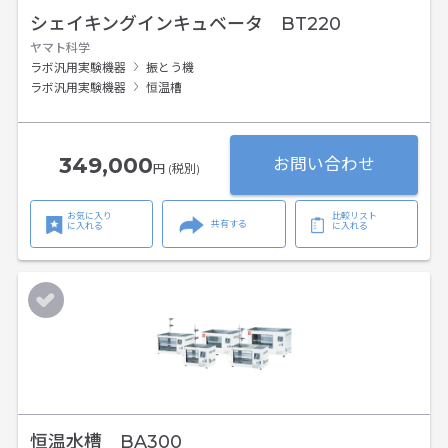
シェイキングインキュベータ BT220
ヤマト科学
ラボ汎用実験機器
振とう機
ラボ汎用実験機器
恒温槽
349,000
お問い合わせ
円 (税別)
お気に入り
比較リスト
共有する
に入れる
に入れる
恒温水槽 BA300