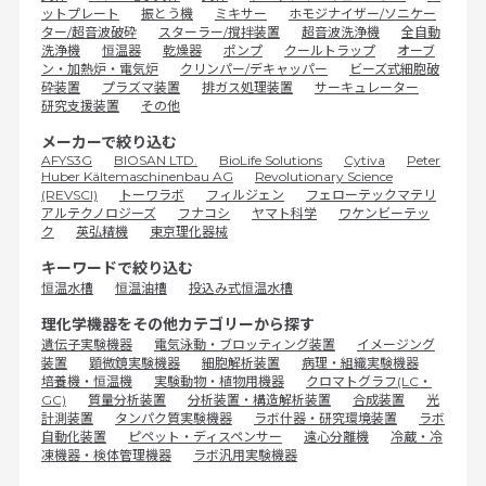
ットプレート
振とう機
ミキサー
ホモジナイザー/ソニケー
ター/超音波破砕
スターラー/撹拌装置
超音波洗浄機
全自動
洗浄機
恒温器
乾燥器
ポンプ
クールトラップ
オーブ
ン・加熱炉・電気炉
クリンパー/デキャッパー
ビーズ式細胞破
砕装置
プラズマ装置
排ガス処理装置
サーキュレーター
研究支援装置
その他
メーカーで絞り込む
AFYS3G
BIOSAN LTD.
BioLife Solutions
Cytiva
Peter
Huber Kältemaschinenbau AG
Revolutionary Science
(REVSCI)
トーワラボ
フィルジェン
フェローテックマテリ
アルテクノロジーズ
フナコシ
ヤマト科学
ワケンビーテッ
ク
英弘精機
東京理化器械
キーワードで絞り込む
恒温水槽
恒温油槽
投込み式恒温水槽
理化学機器をその他カテゴリーから探す
遺伝子実験機器
電気泳動・ブロッティング装置
イメージング
装置
顕微鏡実験機器
細胞解析装置
病理・組織実験機器
培養機・恒温機
実験動物・植物用機器
クロマトグラフ(LC・
GC)
質量分析装置
分析装置・構造解析装置
合成装置
光
計測装置
タンパク質実験機器
ラボ什器・研究環境装置
ラボ
自動化装置
ピペット・ディスペンサー
遠心分離機
冷蔵・冷
凍機器・検体管理機器
ラボ汎用実験機器