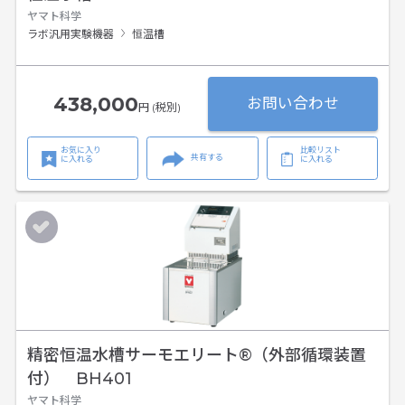
ヤマト科学
ラボ汎用実験機器
恒温槽
438,000
お問い合わせ
円 (税別)
お気に入り
比較リスト
共有する
に入れる
に入れる
精密恒温水槽サーモエリート®（外部循環装置
付） BH401
ヤマト科学