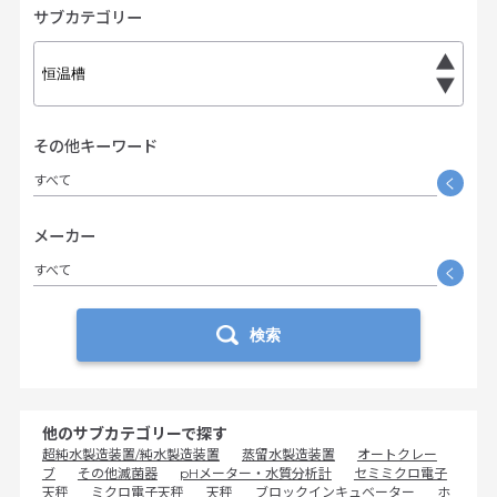
サブカテゴリー
その他キーワード
すべて
く
メーカー
すべて
く
検索
他のサブカテゴリーで探す
超純水製造装置/純水製造装置
蒸留水製造装置
オートクレー
ブ
その他滅菌器
pHメーター・水質分析計
セミミクロ電子
天秤
ミクロ電子天秤
天秤
ブロックインキュベーター
ホ