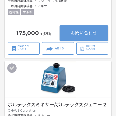
ラボ汎用実験機器
スターラー/撹拌装置
ラボ汎用実験機器
ミキサー
撹拌機
マルチ
175,000
お問い合わせ
円 (税別)
お気に入り
比較リスト
共有する
に入れる
に入れる
ボルテックスミキサー/ボルテックスジェニー 2
OHAUS Corpration
ラボ汎用実験機器
ミキサー