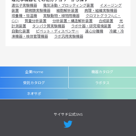
遺伝子実験機器
電気泳動・ブロッティング装置
イメージング
装置
顕微鏡実験機器
細胞解析装置
病理・組織実験機器
培養機・恒温機
実験動物・植物用機器
クロマトグラフ(LC・
GC)
質量分析装置
分析装置・構造解析装置
合成装置
光
計測装置
タンパク質実験機器
ラボ什器・研究環境装置
ラボ
自動化装置
ピペット・ディスペンサー
遠心分離機
冷蔵・冷
凍機器・検体管理機器
ラボ汎用実験機器
企業Home
機器カタログ
受託カタログ
ラボタス
ネオサポ
サイサチ公式SNS