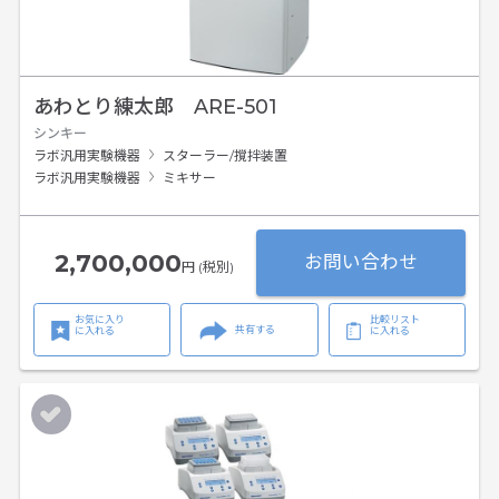
あわとり練太郎 ARE-501
シンキー
ラボ汎用実験機器
スターラー/撹拌装置
ラボ汎用実験機器
ミキサー
2,700,000
お問い合わせ
円 (税別)
お気に入り
比較リスト
共有する
に入れる
に入れる