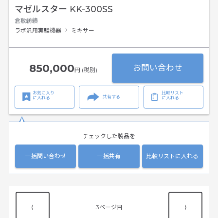
マゼルスター KK-300SS
倉敷紡績
ラボ汎用実験機器
ミキサー
850,000
お問い合わせ
円 (税別)
お気に入り
比較リスト
共有する
に入れる
に入れる
チェックした製品を
一括問い合わせ
一括共有
比較リストに入れる
⟨
3
⟩