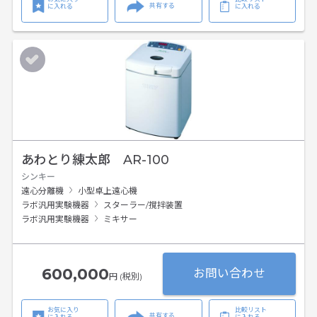
共有する
に入れる
に入れる
あわとり練太郎 AR-100
シンキー
遠心分離機
小型卓上遠心機
ラボ汎用実験機器
スターラー/撹拌装置
ラボ汎用実験機器
ミキサー
600,000
お問い合わせ
円 (税別)
お気に入り
比較リスト
共有する
に入れる
に入れる