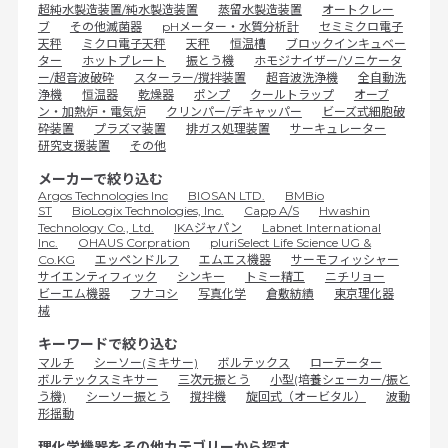
超純水製造装置/純水製造装置
蒸留水製造装置
オートクレー
ブ
その他滅菌器
pHメーター・水質分析計
セミミクロ電子
天秤
ミクロ電子天秤
天秤
恒温槽
ブロックインキュベー
ター
ホットプレート
振とう機
ホモジナイザー/ソニケータ
ー/超音波破砕
スターラー/撹拌装置
超音波洗浄機
全自動洗
浄機
恒温器
乾燥器
ポンプ
クールトラップ
オーブ
ン・加熱炉・電気炉
クリンパー/デキャッパー
ビーズ式細胞破
砕装置
プラズマ装置
排ガス処理装置
サーキュレーター
研究支援装置
その他
メーカーで絞り込む
Argos Technologies Inc
BIOSAN LTD.
BMBio
ST
BioLogix Technologies, Inc.
Capp A/S
Hwashin
Technology Co., Ltd.
IKAジャパン
Labnet International
Inc.
OHAUS Corpration
pluriSelect Life Science UG &
Co.KG
エッペンドルフ
エムエス機器
サーモフィッシャー
サイエンティフィック
シンキー
トミー精工
ニチリョー
ビーエム機器
フナコシ
写真化学
倉敷紡績
東京理化器
械
キーワードで絞り込む
マルチ
シーソー(ミキサー)
ボルテックス
ローテーター
ボルテックスミキサー
三次元振とう
小型(培養シェーカー/振と
う機)
シーソー振とう
撹拌機
旋回式（オービタル）
波動
形揺動
理化学機器をその他カテゴリーから探す