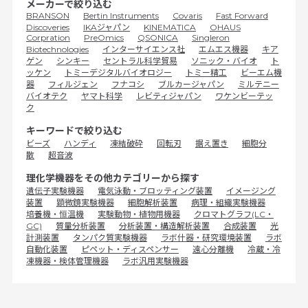
メーカーで絞り込む
BRANSON
Bertin Instruments
Covaris
Fast Forward
Discoveries
IKAジャパン
KINEMATICA
OHAUS
Corpration
PreOmics
QSONICA
Singleron
Biotechnologies
インターサイエンス社
エムエス機器
キア
ゲン
シンキー
セントラル科学貿易
ソニック・バイオ
ト
ッケン
トミーデジタルバイオロジー
トミー精工
ビーエム機
器
フィルジェン
フナコシ
ブルカージャパン
ミルテニー
バイオテク
ヤマト科学
レビティジャパン
ワケンビーテッ
ク
キーワードで絞り込む
ビーズ
ハンディ
凍結破砕
回転刃
据え置き
細胞分
散
超音波
理化学機器をその他カテゴリーから探す
遺伝子実験機器
電気泳動・ブロッティング装置
イメージング
装置
顕微鏡実験機器
細胞解析装置
病理・組織実験機器
培養機・恒温機
実験動物・植物用機器
クロマトグラフ(LC・
GC)
質量分析装置
分析装置・構造解析装置
合成装置
光
計測装置
タンパク質実験機器
ラボ什器・研究環境装置
ラボ
自動化装置
ピペット・ディスペンサー
遠心分離機
冷蔵・冷
凍機器・検体管理機器
ラボ汎用実験機器