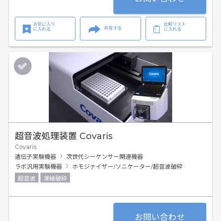
お気に入り
比較リスト
共有する
に入れる
に入れる
超音波処理装置 Covaris
Covaris
遺伝子実験機器
次世代シーケンサー関連機器
ラボ汎用実験機器
ホモジナイザー/ソニケーター/超音波破砕
超音波
凍結破砕
お問い合わせ