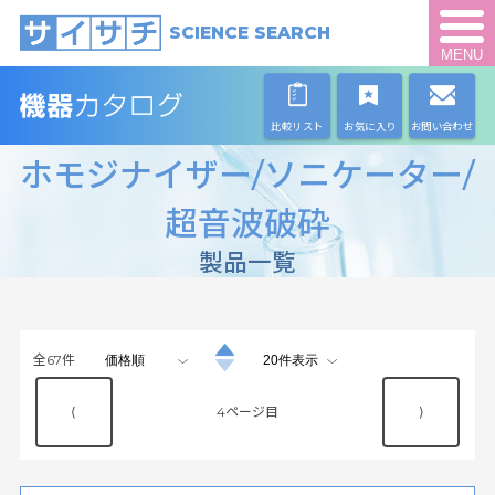
SCIENCE SEARCH
MENU
比較リスト
お気に入り
お問い合わせ
ホモジナイザー/ソニケーター/
超音波破砕
製品一覧
全
67
件
⟨
4
⟩