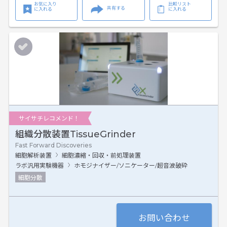
お気に入り
比較リスト
共有する
に入れる
に入れる
サイサチレコメンド！
組織分散装置TissueGrinder
Fast Forward Discoveries
細胞解析装置
細胞濃縮・回収・前処理装置
ラボ汎用実験機器
ホモジナイザー/ソニケーター/超音波破砕
細胞分散
お問い合わせ