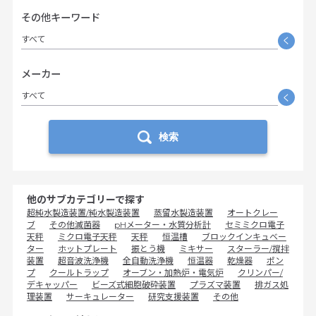
その他キーワード
すべて
く
メーカー
すべて
く
検索
他のサブカテゴリーで探す
超純水製造装置/純水製造装置
蒸留水製造装置
オートクレー
ブ
その他滅菌器
pHメーター・水質分析計
セミミクロ電子
天秤
ミクロ電子天秤
天秤
恒温槽
ブロックインキュベー
ター
ホットプレート
振とう機
ミキサー
スターラー/撹拌
装置
超音波洗浄機
全自動洗浄機
恒温器
乾燥器
ポン
プ
クールトラップ
オーブン・加熱炉・電気炉
クリンパー/
デキャッパー
ビーズ式細胞破砕装置
プラズマ装置
排ガス処
理装置
サーキュレーター
研究支援装置
その他