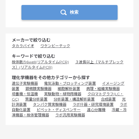
検索
メーカーで絞り込む
タカラバイオ
ワケンビーテック
キーワードで絞り込む
検体数/96well(リアルタイムPCR)
３波長以上（マルチプレック
ス）(リアルタイムPCR)
理化学機器をその他カテゴリーから探す
遺伝子実験機器
電気泳動・ブロッティング装置
イメージング
装置
顕微鏡実験機器
細胞解析装置
病理・組織実験機器
培養機・恒温機
実験動物・植物用機器
クロマトグラフ(LC・
GC)
質量分析装置
分析装置・構造解析装置
合成装置
光
計測装置
タンパク質実験機器
ラボ什器・研究環境装置
ラボ
自動化装置
ピペット・ディスペンサー
遠心分離機
冷蔵・冷
凍機器・検体管理機器
ラボ汎用実験機器