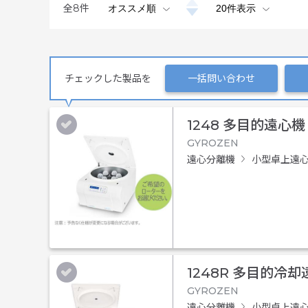
全
8
件
チェックした製品を
一括問い合わせ
1248 多目的遠心機
GYROZEN
遠心分離機
小型卓上遠
1248R 多目的冷
GYROZEN
遠心分離機
小型卓上遠