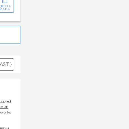
比較リスト
に入れる
AST ⟩
Applied
CARE
oworks
HERM