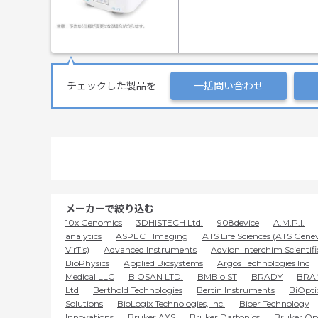
チェックした製品を
一括問い合わせ
メーカーで絞り込む
10x Genomics
3DHISTECH Ltd.
908device
A.M.P.I.
analytics
ASPECT Imaging
ATS Life Sciences (ATS Gene
VirTis)
Advanced Instruments
Advion Interchim Scientifi
BioPhysics
Applied Biosystems
Argos Technologies Inc
Medical LLC
BIOSAN LTD.
BMBio ST
BRADY
BRA
Ltd
Berthold Technologies
Bertin Instruments
BiOptic
Solutions
BioLogix Technologies, Inc.
Bioer Technology
Innovations
Bruker AXS
Bruker Dartonics
Bruker Op