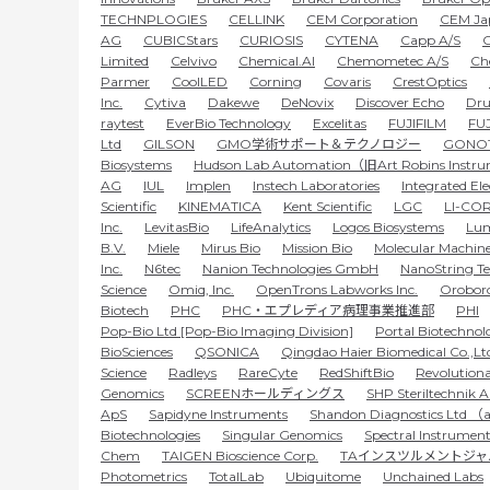
TECHNPLOGIES
CELLINK
CEM Corporation
CEM Ja
AG
CUBICStars
CURIOSIS
CYTENA
Capp A/S
C
Limited
Celvivo
Chemical.AI
Chemometec A/S
Ch
Parmer
CoolLED
Corning
Covaris
CrestOptics
Inc.
Cytiva
Dakewe
DeNovix
Discover Echo
Dru
raytest
EverBio Technology
Excelitas
FUJIFILM
FUJ
Ltd
GILSON
GMO学術サポート＆テクノロジー
GONO
Biosystems
Hudson Lab Automation（旧Art Robins Instr
AG
IUL
Implen
Instech Laboratories
Integrated El
Scientific
KINEMATICA
Kent Scientific
LGC
LI-CO
Inc.
LevitasBio
LifeAnalytics
Logos Biosystems
Lum
B.V.
Miele
Mirus Bio
Mission Bio
Molecular Machine
Inc.
N6tec
Nanion Technologies GmbH
NanoString Te
Science
Omiq, Inc.
OpenTrons Labworks Inc.
Oroboro
Biotech
PHC
PHC・エプレディア病理事業推進部
PHI
Pop-Bio Ltd [Pop-Bio Imaging Division]
Portal Biotechnol
BioSciences
QSONICA
Qingdao Haier Biomedical Co.,Lt
Science
Radleys
RareCyte
RedShiftBio
Revolutiona
Genomics
SCREENホールディングス
SHP Steriltechnik 
ApS
Sapidyne Instruments
Shandon Diagnostics L
Biotechnologies
Singular Genomics
Spectral Instrumen
Chem
TAIGEN Bioscience Corp.
TAインスツルメントジ
Photometrics
TotalLab
Ubiquitome
Unchained Labs