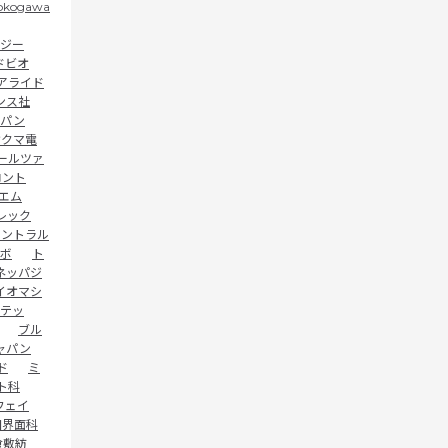
okogawa
イジー
ドビオ
アライド
ンス社
ャパン
オクマ電
ールツァ
ロント
エム
レック
セントラル
ボ
ト
ネッパジ
イオマシ
テッ
ブル
ャパン
ド
ミ
ト科
フェイ
和界面科
倉敷紡