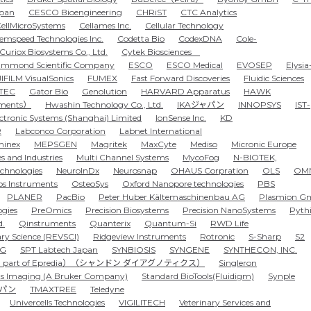
pan
CESCO Bioengineering
CHRiST
CTC Analytics
ellMicroSystems
Cellames Inc.
Cellular Technology
emspeed Technologies Inc.
Codetta Bio
CodexDNA
Cole-
Curiox Biosystems Co., Ltd.
Cytek Biosciences
mmond Scientific Company
ESCO
ESCO Medical
EVOSEP
Elysia
IFILM VisualSonics
FUMEX
Fast Forward Discoveries
Fluidic Sciences
TEC
Gator Bio
Genolution
HARVARD Apparatus
HAWK
uments）
Hwashin Technology Co., Ltd.
IKAジャパン
INNOPSYS
IST-
ectronic Systems (Shanghai) Limited
IonSense Inc.
KD
R
Labconco Corporation
Labnet International
inex
MEPSGEN
Magritek
MaxCyte
Mediso
Micronic Europe
s and Industries
Multi Channel Systems
MycoFog
N-BIOTEK,
chnologies
NeuroInDx
Neurosnap
OHAUS Corpration
OLS
OMN
s Instruments
OsteoSys
Oxford Nanopore technologies
PBS
PLANER
PacBio
Peter Huber Kältemaschinenbau AG
Plasmion G
ogies
PreOmics
Precision Biosystems
Precision NanoSystems
Pyth
d.
Qinstruments
Quanterix
Quantum-Si
RWD Life
ry Science (REVSCI)
Ridgeview Instruments
Rotronic
S-Sharp
S2
AG
SPT Labtech Japan
SYNBIOSIS
SYNGENE
SYNTHECON, INC.
td （a part of Epredia）（シャンドン ダイアグノティクス）
Singleron
ts Imaging (A Bruker Company)
Standard BioTools(Fluidigm)
Synple
ャパン
TMAXTREE
Teledyne
Univercells Technologies
VIGILITECH
Veterinary Services and