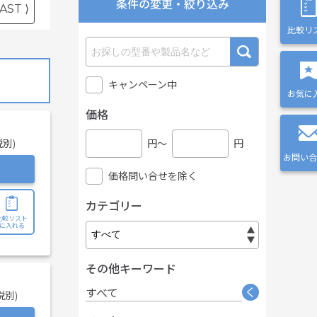
条件の変更・絞り込み
AST ⟩
比較リ
キャンペーン中
お気に
価格
税別)
円〜
円
お問い合
価格問い合せを除く
カテゴリー
比較リスト
に入れる
その他キーワード
く
すべて
税別)