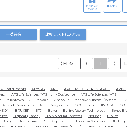
お気に入り
共有する
に入れる
一括共有
比較リストに入れる
⟨ FIRST
⟨
1
⟩
L
ADInstruments
AFYS3G
AND
ARCHIMEDES RESEARCH
ARISE
vac)
ATS Life Sciences (ATS Hull i-Dositecno)
ATS Life Sciences (ATS
c
Allentown,LLC
Alvéole
Amplyus
Andrew Alliance（Waters）
Atrandi Biosciences
Axion Biosystems
BICO Japan
BINDER
BIO
NSON
BRUKER
BTX
Baker
Beijing Yeeran Technology
Bento Bi
 Inc.
Bigneat (Caron)
Bio Molecular Systems
BioDrop
BioLife
Biolog
Biomatters, LTD
Bioptics Inc.
Biosense Solutions
Blotting
tics
Bruker Spatial Biology
BuDeTec（Peira）
Byonoy GmbH
C-T