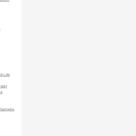
-
I Life
mbH​
ia
Samplix