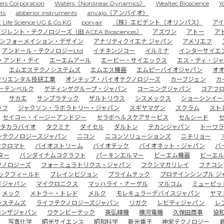
ers Corporation
Waters（Nonlinear Dynamics）
Wealtec Bioscience
Y
ts
abberior instruments
anvajo（アンバイオ）
t Life Science UG & Co.KG
porvair
（株）エビデント（オリンパス）
ア
ジレント・テクノロジーズ（旧 ACEA Biosciences）
アズワン
アトー
ア
ンフォーメイション・デザイン
アナリティクイエナ ジャパン
アメリエフ
アンドール・テクノロジーLtd
イチネンジコー
イルミナ
インターサイエ
・アンド・デイ
エーエムアール
エービー・サイエックス
エス・ティ・ジ
エムエステクノシステムズ
エムエス機器
エムピーバイオジャパン
オ
オリエンタル技研工業
オンチップ・バイオテクノロジーズ
カーブジェン
カ
ーテンベルク
ゲティンゲグループ・ジャパン
コーニングジャパン
コアフ
サカエ
サンプラテック
ザルトリウス
シスメックス
ショーシンイー
ッフ
ジャクソン・ラボラトリー・ジャパン
スギヤマゲン
スクラム
スト
セイコー・イージーアンドジー
セラボヘルスケアサービス
セルシード
タカラバイオ
タクミナ
ダイセル
ダルトン
テカンジャパン
トーワラ
ンテクノロジーズジャパン
ニコン
ニコンソリューションズ
ニチリョー
オクロマト
バイオストリーム
バイオテック
バイオネット・ジャパン
バ
ター
バンダイナムコクラフト
パーキンエルマー
ビーエム機器
ビーエル
クノロジーズ
フォーミュラトリクス・ジャパン
フクシマガリレイ
フナコシ
ックフィールド
ブレインビジョン
プライムテック
プロテインシンプル ジ
ドジャパン
マイクロニクス
マッハライ・ナーゲル
マルコム
ミューピッ
メック
メトラー・トレド
メルク
モレキュラーデバイスジャパン
ヤマ
システムズ
ライフテクノロジーズジャパン
リガク
レビティジャパン
レ
ロンザジャパン
ワケンビーテック
英弘精機
横河電機
久保田商事
協
写真化学
昭光サイエンス
昭和科学
新光電子
神栄テクノロジー