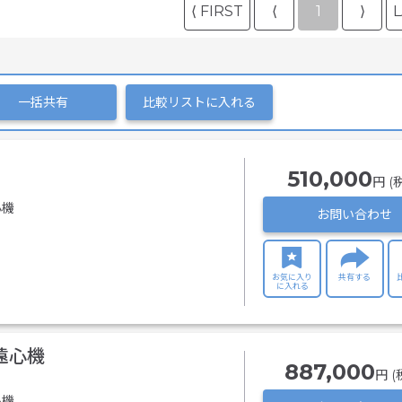
⟨ FIRST
⟨
1
⟩
L
一括共有
比較リストに入れる
510,000
円 (
心機
お問い合わせ
お気に入り
共有する
に入れる
却遠心機
887,000
円 (
心機