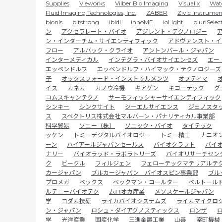
Supplies
Vieworks
Vilber Bio Imaging
Visualix
Wat
Fluid Imaging Technologies, Inc.
ZABER
Zivic Instrumen
bionis
bitstrong
ibidi
innoME
ioLight
pluriSelec
ン
アクセラレート・バイオ
アジレント・テクノロジー
ア
ン・インターチム・サイエンティフィック
アドヴァンスト・イ
フロー
アルバック・クライオ
アントンパール・ジャパン
インターメディカル
インテグラ・バイオサイエンセズ
エー
エッペンドルフ
エッペンドルフ・ハイマック・テクノロジーズ
子
オックスフォード・インストゥルメンツ
オプティマ
イス
カネカ
カノウ冷機
キアゲン
キコーテック
グ
コムスキャンテクノ
サーモフィッシャーサイエンティフィック
シンキー
シンクサイト
ジーエルサイエンス
ジェノスタ
ス
スペクトリス株式会社マルバーン・パナリティカル事業部
科学貿易
ソニー（株）
ソニック・バイオ
タイテック
ッケン
トミーデジタルバイオロジー
トミー精工
ナニオ
ーン
ハイアールジャパンセールス
バイオクラフト
バイ
ナリー
バイオラッド・ラボラトリーズ
バイオリサーチセン
ク
ビークル
フィルジェン
フェローテックマテリアルテ
カージャパン
ブルカージャパン バイオスピン事業部
ブル
プロメガ
ベックス
ベックマン・コールター
ベルトール
ルテニーバイオテク
ムロオカ産業
メソスケールジャパン
学
ヨダカ技研
ライカバイオシステムズ
ライカマイクロ
ン・ジャパン
ロシュ・ダイアグノスティックス
ロンザ
学
光洋産業
国産化学
三進金属工業
山善
室町機械