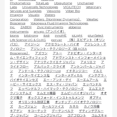
Photometrics
TotalLab
Ubiquitome
Unchained
Labs
Univercells Technologies
VIGILITECH
Veterinary
Services and Supplies
Vieworks
Vilber Bio
Imaging
Visualix
Waters
Corporation
Waters（Nonlinear Dynamics）
Wealtec
Bioscience
Yokogawa Fluid Imaging Technologies,
Inc.
ZABER
Zivic Instruments
abberior
instruments
anvajo（アンバイオ）
bionis
bitstrong
ibidi
innoME
ioLight
pluriSelect
Life Science UG & Co.KG
porvair
（株）エビデント（オリン
パス）
アイジーン
アクセラレート・バイオ
アジレント・テ
クノロジー
アジレント・テクノロジーズ（旧 ACEA
Biosciences）
アズワン
アトー
アドビオン・インターチ
ム・サイエンティフィック
アドヴァンスト・インフォーメイショ
ン・デザイン
アナリティクイエナ ジャパン
アメリエフ
ア
ライドフロー
アルバック・クライオ
アントンパール・ジャパ
ン
アンドール・テクノロジーLtd
イチネンジコー
イルミ
ナ
インターサイエンス社
インターメディカル
インテグラ・
バイオサイエンセズ
エー・アンド・デイ
エーエムアール
エ
ービー・サイエックス
エス・ティ・ジャパン
エッペンドル
フ
エッペンドルフ・ハイマック・テクノロジーズ
エムエステ
クノシステムズ
エムエス機器
エムピーバイオジャパン
オオ
クマ電子
オックスフォード・インストゥルメンツ
オプティ
マ
オリエンタル技研工業
オンチップ・バイオテクノロジー
ズ
カーブジェン
カールツァイス
カネカ
カノウ冷機
キアゲン
キコーテック
グーテンベルク
ゲティンゲグルー
プ・ジャパン
コーニングジャパン
コアフロント
コムスキャ