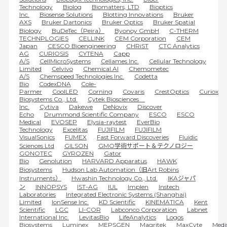
Technology
Biolog
Biomatters, LTD
Bioptics
Inc.
Biosense Solutions
Blotting Innovations
Bruker
AXS
Bruker Dartonics
Bruker Optics
Bruker Spatial
Biology
BuDeTec（Peira）
Byonoy GmbH
C-THERM
TECHNPLOGIES
CELLINK
CEM Corporation
CEM
Japan
CESCO Bioengineering
CHRiST
CTC Analytics
AG
CURIOSIS
CYTENA
Capp
A/S
CellMicroSystems
Cellames Inc.
Cellular Technology
Limited
Celvivo
Chemical.AI
Chemometec
A/S
Chemspeed Technologies Inc.
Codetta
Bio
CodexDNA
Cole-
Parmer
CoolLED
Corning
Covaris
CrestOptics
Curiox
Biosystems Co., Ltd.
Cytek Biosciences
Inc.
Cytiva
Dakewe
DeNovix
Discover
Echo
Drummond Scientific Company
ESCO
ESCO
Medical
EVOSEP
Elysia-raytest
EverBio
Technology
Excelitas
FUJIFILM
FUJIFILM
VisualSonics
FUMEX
Fast Forward Discoveries
Fluidic
Sciences Ltd
GILSON
GMO学術サポート＆テクノロジー
GONOTEC
GYROZEN
Gator
Bio
Genolution
HARVARD Apparatus
HAWK
Biosystems
Hudson Lab Automation（旧Art Robins
Instruments）
Hwashin Technology Co., Ltd.
IKAジャパ
ン
INNOPSYS
IST-AG
IUL
Implen
Instech
Laboratories
Integrated Electronic Systems (Shanghai)
Limited
IonSense Inc.
KD Scientific
KINEMATICA
Kent
Scientific
LGC
LI-COR
Labconco Corporation
Labnet
International Inc.
LevitasBio
LifeAnalytics
Logos
Biosystems
Luminex
MEPSGEN
Magritek
MaxCyte
Medi