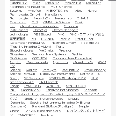
Europe B.V.
Miele
Mirus Bio
Mission Bio
Molecular
Machines and Industries
Multi Channel
Systems
MycoFog
N-BIOTEK, Inc.
N6tec
Nanion
Technologies GmbH
NanoString
Technologies
NeuroInDx
Neurosnap
OHAUS
Corpration
OLS
OMNI Life Science
Omiq,
Inc.
OpenTrons Labworks Inc.
Oroboros
Instruments
OsteoSys
Oxford Nanopore
technologies
PBS Biotech
PHC
PHC・エプレディア病理
事業推進部
PHI
PLANER
PacBio
Peter Huber
Kältemaschinenbau AG
Plasmion GmbH​
Pop-Bio Ltd
[Pop-Bio Imaging Division]
Portal
Biotechnologies
PreOmics
Precision
Biosystems
Precision NanoSystems
Pythia
BioSciences
QSONICA
Qingdao Haier Biomedical
Co.,Ltd.
Qinstruments
Quanterix
Quantum-Si
RWD
Life
Science
Radleys
RareCyte
RedShiftBio
Revolutionary
Science (REVSCI)
Ridgeview Instruments
Rotronic
S-
Sharp
S2 Genomics
SCREENホールディングス
SHP
Steriltechnik AG
SPT Labtech
Japan
SYNBIOSIS
SYNGENE
SYNTHECON,
INC.
Samplix ApS
Sapidyne Instruments
Shandon
Diagnostics Ltd （a part of Epredia）（シャンドン ダイアグノティ
クス）
Singleron Biotechnologies
Singular
Genomics
Spectral Instruments Imaging (A Bruker
Company)
Standard BioTools(Fluidigm)
Synple
Chem
TAIGEN Bioscience Corp.
TAインスツルメントジャパ
ン
TMAXTREE
Teledyne