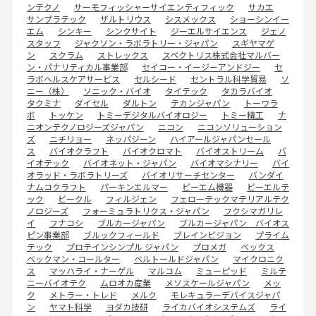
ンテクノ
サーモフィッシャーサイエンティフィック
サカエ
サンプラテック
ザルトリウス
シスメックス
ショーシンイー
エム
シンキー
シンクサイト
ジーエルサイエンス
ジェノ
スタッフ
ジャクソン・ラボラトリー・ジャパン
スギヤマゲ
ン
スクラム
ストレックス
スペクトリス株式会社マルバー
ン・パナリティカル事業部
セイコー・イージーアンドジー
セ
ラボヘルスケアサービス
セルシード
セントラル科学貿易
ソ
ニー（株）
ソニック・バイオ
タイテック
タカラバイオ
タクミナ
ダイセル
ダルトン
テカンジャパン
トーワラ
ボ
トッケン
トミーデジタルバイオロジー
トミー精工
ナ
ニオンテクノロジーズジャパン
ニコン
ニコンソリューション
ズ
ニチリョー
ネッパジーン
ハイアールジャパンセール
ス
バイオクラフト
バイオクロマト
バイオストリーム
バ
イオテック
バイオネット・ジャパン
バイオマシナリー
バイ
オラッド・ラボラトリーズ
バイオリサーチセンター
バンダイ
ナムコクラフト
パーキンエルマー
ビーエム機器
ビーエルテ
ック
ビークル
フィルジェン
フェローテックマテリアルテク
ノロジーズ
フォーミュラトリクス・ジャパン
フクシマガリレ
イ
フナコシ
ブルカージャパン
ブルカージャパン バイオス
ピン事業部
ブルックフィールド
ブレインビジョン
プライム
テック
プロテインシンプル ジャパン
プロメガ
ベックス
ベックマン・コールター
ベルトールドジャパン
マイクロニク
ス
マッハライ・ナーゲル
マルコム
ミューピッド
ミルテ
ニーバイオテク
ムロオカ産業
メソスケールジャパン
メッ
ク
メトラー・トレド
メルク
モレキュラーデバイスジャパ
ン
ヤマト科学
ヨダカ技研
ライカバイオシステムズ
ライ