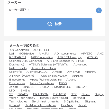
メーカー
1メーカー選択中
く
検索
メーカーで絞り込む
10x Genomics
3DHISTECH
Ltd.
908device
A.M.P.I.
ADInstruments
AFYS3G
AND
RESEARCH
ARISE analytics
ASPECT Imaging
ATS Life
Sciences (ATS Genevac)
ATS Life Sciences (ATS Hull i-
Dositecno)
ATS Life Sciences (ATS VirTis)
Advanced
Instruments
Advion Interchim
Scientific
Allentown,LLC
Alvéole
Amplyus
Andrew
Alliance（Waters）
Applied BioPhysics
Applied
Biosystems
Argos Technologies Inc
Atrandi
Biosciences
Axion Biosystems
BICO
Japan
BINDER
BIOCARE Medical LLC
BIOSAN
LTD.
BMBio
ST
BRADY
BRANSON
BRUKER
BTX
Baker
Beijing
Yeeran Technology
Bento Bioworks Ltd
Berthold
Technologies
Bertin Instruments
BiOptic Inc.
Bigneat
(Caron)
Bio Molecular Systems
BioDrop
BioLife
Solutions
BioLogix Technologies, Inc.
Bioer