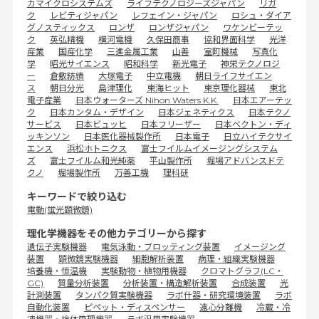
カマイクロシステムズ
ライフテクノロジーズジャパン
リガ
ク
レビティジャパン
レフェイン・ジャパン
ロシュ・ダイア
グノスティックス
ロンザ
ロンザジャパン
ワケンビーテッ
ク
英弘精機
横河電機
久保田商事
協和界面科学
光洋
産業
国産化学
三進金属工業
山善
室町機械
写真化
学
昭光サイエンス
昭和科学
新光電子
神栄テクノロジ
ー
倉敷紡績
大塚電子
中立電機
朝日ライフサイエン
ス
朝日分光
島津理化
東海ヒット
東京理化器械
東北
電子産業
日本ウォーターズ Nihon Waters K.K.
日本エアーテッ
ク
日本カンタム・デザイン
日本ジェネティクス
日本テクノ
サービス
日本ビュッヒ
日本フリーザー
日本ベクトン・ディ
ッキンソン
日本医化器械製作所
日本電子
日立ハイテクサイ
エンス
浜松ホトニクス
富士フイルムイメージングシステム
ズ
富士フイルム和光純薬
平山製作所
堀場アドバンスドテ
クノ
堀場製作所
万善工機
理科研
キーワードで絞り込む
電動(蛍光顕微鏡)
理化学機器をその他カテゴリーから探す
遺伝子実験機器
電気泳動・ブロッティング装置
イメージング
装置
顕微鏡実験機器
細胞解析装置
病理・組織実験機器
培養機・恒温機
実験動物・植物用機器
クロマトグラフ(LC・
GC)
質量分析装置
分析装置・構造解析装置
合成装置
光
計測装置
タンパク質実験機器
ラボ什器・研究環境装置
ラボ
自動化装置
ピペット・ディスペンサー
遠心分離機
冷蔵・冷