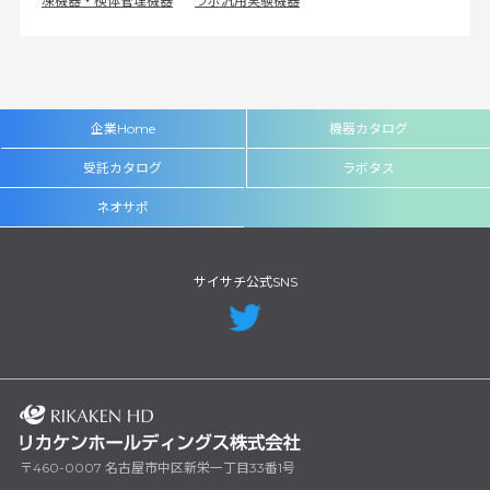
凍機器・検体管理機器
ラボ汎用実験機器
企業Home
機器カタログ
受託カタログ
ラボタス
ネオサポ
サイサチ公式SNS
〒460-0007 名古屋市中区新栄一丁目33番1号