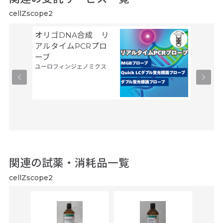
cellZscope2
オリゴDNA合成 リ
細胞製
タカラバ
アルタイムPCRプロ
ーブ
ユーロフィンジェノミクス
関連の試薬・消耗品一覧
cellZscope2