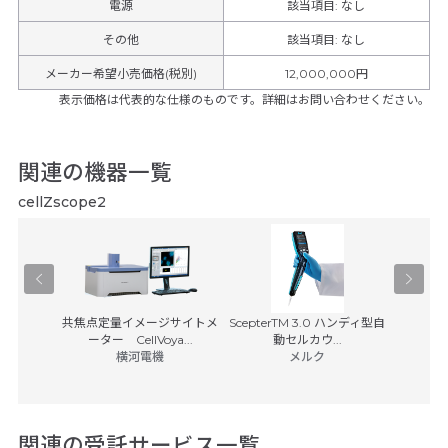
電源
該当項目: なし
その他
該当項目
:
なし
メーカー希望小売価格(税別)
12,000,000円
表示価格は代表的な仕様のものです。詳細はお問い合わせください。
関連の機器一覧
cellZscope2
装置
共焦点定量イメージサイトメ
ScepterTM 3.0 ハンディ型自
BD Rhap
ス
ーター CellVoya...
動セルカウ...
(税別)
横河電機
メルク
日本ベク
8,50
関連の受託サービス一覧