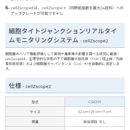
cellZscopeEは，cellZscope＋（同時処理数を最大24試料）への
アップグレードが可能です＊5。
細胞タイトジャンクションリアルタイ
ムモニタリングシステム
- cellZscope2
細胞層のバリア機能評価として薬物や毒素等の影響を調べる研究に最適！
cellZscopeは，生理学的な状態の下で細胞層の抵抗値（TER；経上皮／内皮
電気抵抗値）および細胞層キャパシタンス（Ccl）＊1を自動的に測定しま
す。
仕様
-
cellZscope2
CSZ201
型式
32 cm×29 cm×7 cm
サイズ
質量
該当項目: なし