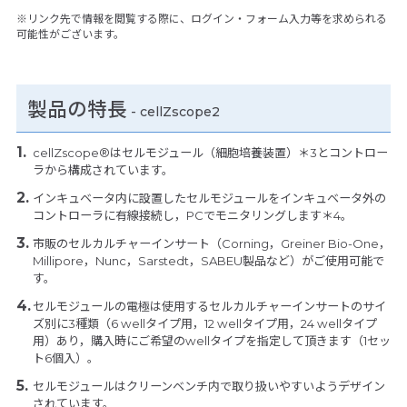
※リンク先で情報を閲覧する際に、ログイン・フォーム入力等を求められる
可能性がございます。
製品の特長
-
cellZscope2
cellZscope®はセルモジュール（細胞培養装置）＊3とコントロー
ラから構成されています。
インキュベータ内に設置したセルモジュールをインキュベータ外の
コントローラに有線接続し，PCでモニタリングします＊4。
市販のセルカルチャーインサート（Corning，Greiner Bio-One，
Millipore，Nunc，Sarstedt，SABEU製品など）がご使用可能で
す。
セルモジュールの電極は使用するセルカルチャーインサートのサイ
ズ別に3種類（6 wellタイプ用，12 wellタイプ用，24 wellタイプ
用）あり，購入時にご希望のwellタイプを指定して頂きます（1セッ
ト6個入）。
セルモジュールはクリーンベンチ内で取り扱いやすいようデザイン
されています。