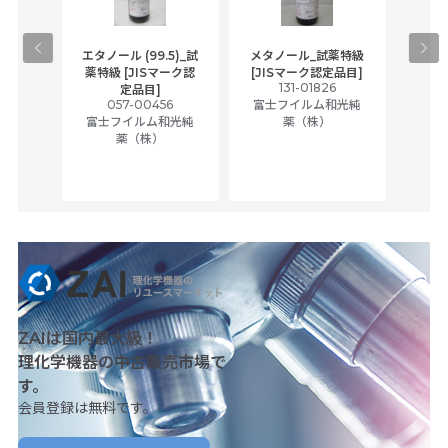
gical
エタノール (99.5)_試
メタノール_試薬特級
アセ
,
薬特級 [JISマーク認
[JISマーク認定品目]
tic
131-01826
富士
定品目]
ually
057-00456
富士フイルム和光純
ck of
富士フイルム和光純
薬（株）
薬（株）
her
c
ZAIは国内最大級！
理化学機器の中古販売市場で
す。
会員登録は無料です。