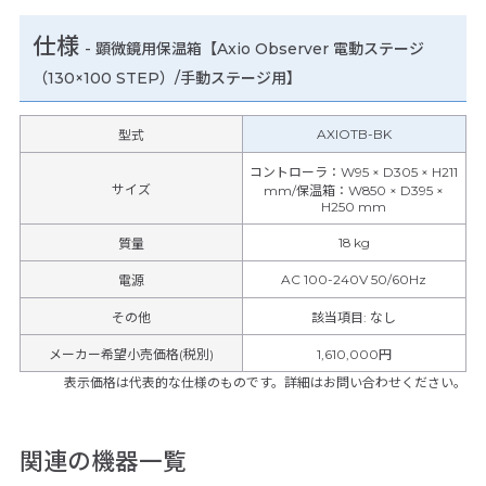
仕様
-
顕微鏡用保温箱【Axio Observer 電動ステージ
（130×100 STEP）/手動ステージ用】
AXIOTB-BK
型式
コントローラ：W95 × D305 × H211
サイズ
mm/保温箱：W850 × D395 ×
H250 mm
18 kg
質量
AC 100-240V 50/60Hz
電源
その他
該当項目
:
なし
メーカー希望小売価格(税別)
1,610,000円
表示価格は代表的な仕様のものです。詳細はお問い合わせください。
関連の機器一覧