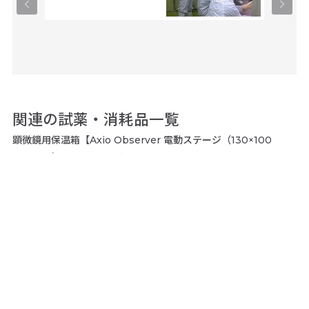
関連の試薬・消耗品一覧
顕微鏡用保温箱【Axio Observer 電動ステージ（130×100
STEP）/手動ステージ用】
gical
エタノール (99.5)_試
メタノール_試薬特級
アセ
,
薬特級 [JISマーク認
[JISマーク認定品目]
tic
131-01826
富士
定品目]
ually
057-00456
富士フイルム和光純
ck of
富士フイルム和光純
薬（株）