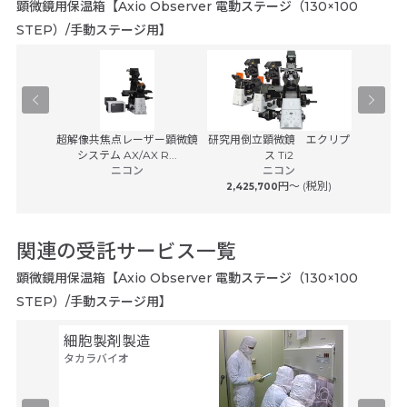
顕微鏡用保温箱【Axio Observer 電動ステージ（130×100
STEP）/手動ステージ用】
学顕微鏡
超解像共焦点レーザー顕微鏡
研究用倒立顕微鏡 エクリプ
マルチモ
0
システム AX/AX R...
ス Ti2
プラット
子
ニコン
ニコン
カ
(税別)
円〜 (税別)
2,425,700
関連の受託サービス一覧
顕微鏡用保温箱【Axio Observer 電動ステージ（130×100
STEP）/手動ステージ用】
細胞製剤製造
セル・
タカラバイオ
ルス・
タカラバ