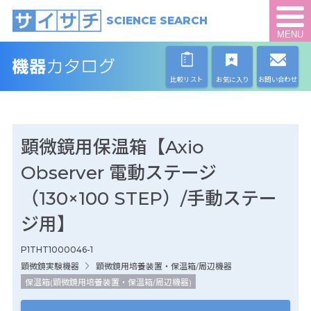
SCIENCE SEARCH
MENU
比較リスト
お気に入り
お問い合わせ
顕微鏡用保温箱【Axio
Observer 電動ステージ
（130×100 STEP）/手動ステー
ジ用】
P1THT1000046-1
顕微鏡実験機器
顕微鏡用培養装置・保温箱/周辺機器
保温箱(顕微鏡用培養装置・保温箱/周辺機器)