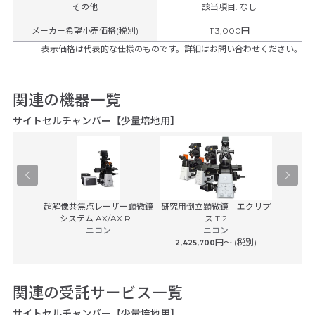
その他
該当項目
:
なし
メーカー希望小売価格(税別)
113,000円
表示価格は代表的な仕様のものです。詳細はお問い合わせください。
関連の機器一覧
サイトセルチャンバー【少量培地用】
学顕微鏡
超解像共焦点レーザー顕微鏡
研究用倒立顕微鏡 エクリプ
マルチモ
0
システム AX/AX R...
ス Ti2
プラット
子
ニコン
ニコン
カ
(税別)
円〜 (税別)
2,425,700
関連の受託サービス一覧
サイトセルチャンバー【少量培地用】