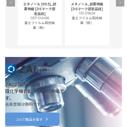
gical
エタノール (99.5)_試
メタノール_試薬特級
アセ
,
薬特級 [JISマーク認
[JISマーク認定品目]
tic
131-01826
富士
定品目]
ually
057-00456
富士フイルム和光純
ck of
富士フイルム和光純
薬（株）
薬（株）
her
c
ZAIは国内最大級！
理化学機器の中古販売市場で
す。
会員登録は無料です。
ZAIで製品を探す