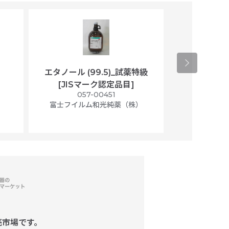
エタノール (99.5)_試薬特級
アセトニトリ
[JISマーク認定品目]
マト
）
057-00451
01
富士フイルム和光純薬（株）
富士フイル
売市場です。