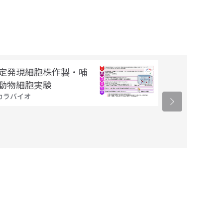
定発現細胞株作製・哺
ゲノム編集に
動物細胞実験
作製
カラバイオ
タカラバイオ