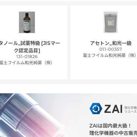
タノール_試薬特級 [JISマー
アセトン_和光一級
011-00357
ク認定品目]
富士フイルム和光純薬（株
131-01826
富士フイルム和光純薬（株）
ZAIは国内最大級！
理化学機器の中古販