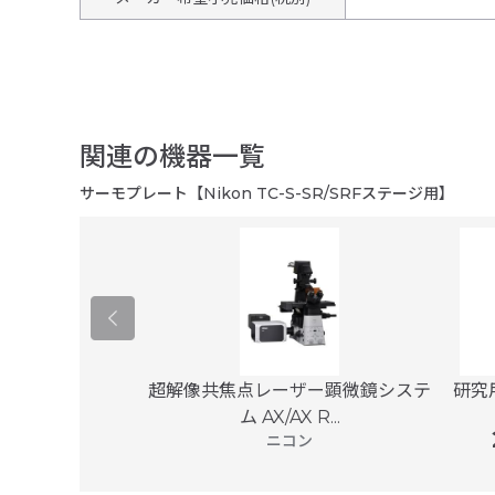
関連の機器一覧
サーモプレート【Nikon TC-S-SR/SRFステージ用】
顕微鏡 UBM-
超解像共焦点レーザー顕微鏡システ
研究
0
ム AX/AX R...
マ電子
ニコン
00
円〜 (税別)