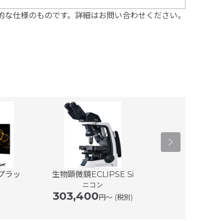
的な仕様のものです。詳細はお問い合わせください。
プラッ
生物顕微鏡ECLIPSE Si
教育用顕微鏡
ニコン
303,400
186,4
円〜 (税別)