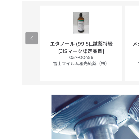
ological
エタノール (99.5)_試薬特級
メ
per/plastic
[JISマーク認定品目]
ally wrapped,
057-00456
f 100
富士フイルム和光純薬（株）
56N
 Scientific