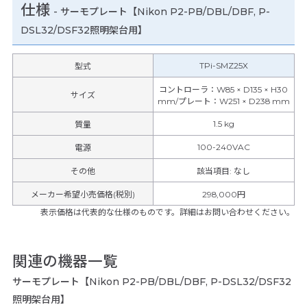
仕様
-
サーモプレート【Nikon P2-PB/DBL/DBF, P-
DSL32/DSF32照明架台用】
TPi-SMZ25X
型式
コントローラ：W85 × D135 × H30
サイズ
mm/プレート：W251 × D238 mm
1.5 kg
質量
100-240VAC
電源
その他
該当項目
:
なし
メーカー希望小売価格(税別)
298,000円
表示価格は代表的な仕様のものです。詳細はお問い合わせください。
関連の機器一覧
サーモプレート【Nikon P2-PB/DBL/DBF, P-DSL32/DSF32
照明架台用】