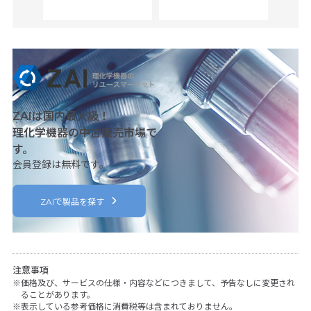
c
ZAIは国内最大級！
理化学機器の中古販売市場で
す。
会員登録は無料です。
ZAIで製品を探す
注意事項
価格及び、サービスの仕様・内容などにつきまして、予告なしに変更され
ることがあります。
表示している参考価格に消費税等は含まれておりません。