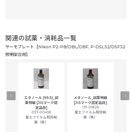
関連の試薬・消耗品一覧
サーモプレート【Nikon P2-PB/DBL/DBF, P-DSL32/DSF32
照明架台用】
gical
エタノール (99.5)_試
メタノール_試薬特級
アセ
,
薬特級 [JISマーク認
[JISマーク認定品目]
tic
131-01826
富士
定品目]
ually
057-00456
富士フイルム和光純
ck of
富士フイルム和光純
薬（株）
薬（株）
her