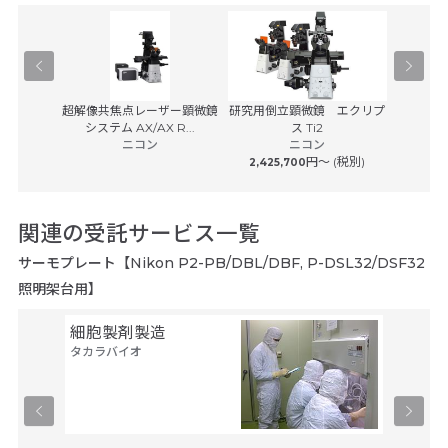
学顕微鏡
超解像共焦点レーザー顕微鏡
研究用倒立顕微鏡 エクリプ
マルチモ
0
システム AX/AX R...
ス Ti2
プラット
子
ニコン
ニコン
カ
(税別)
円〜 (税別)
2,425,700
関連の受託サービス一覧
サーモプレート【Nikon P2-PB/DBL/DBF, P-DSL32/DSF32
照明架台用】
細胞製剤製造
セル・
タカラバイオ
ルス・
タカラバ