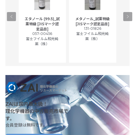
gical
エタノール (99.5)_試
メタノール_試薬特級
アセ
,
薬特級 [JISマーク認
[JISマーク認定品目]
tic
131-01826
富士
定品目]
ually
057-00456
富士フイルム和光純
ck of
富士フイルム和光純
薬（株）
薬（株）
her
c
ZAIは国内最大級！
理化学機器の中古販売市場で
す。
会員登録は無料です。