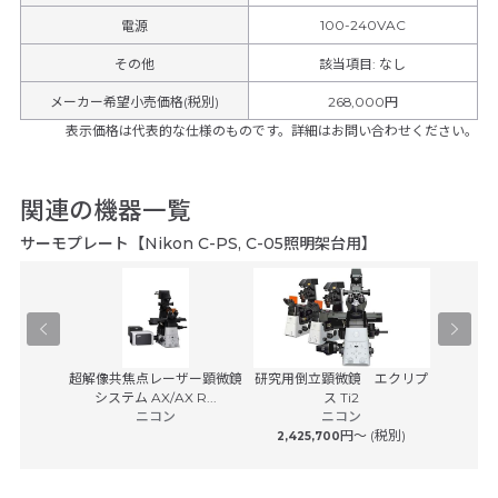
100-240VAC
電源
その他
該当項目
:
なし
メーカー希望小売価格(税別)
268,000円
表示価格は代表的な仕様のものです。詳細はお問い合わせください。
関連の機器一覧
サーモプレート【Nikon C-PS, C-05照明架台用】
学顕微鏡
超解像共焦点レーザー顕微鏡
研究用倒立顕微鏡 エクリプ
マルチモ
0
システム AX/AX R...
ス Ti2
プラット
子
ニコン
ニコン
カ
(税別)
円〜 (税別)
2,425,700