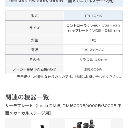
DMI6000B/4000B/3000B 平面メカニカルステージ用】
TPi-SQMX
型式
コントローラ：W85 × D135 × H30
サイズ
mm/プレート：W129 × D86 mm
1 kg
質量
100-240VAC
電源
その他
ガラス厚
:
0.5mm
メーカー希望小売価格(税別)
298,000円
表示価格は代表的な仕様のものです。詳細はお問い合わせください。
関連の機器一覧
サーモプレート【Leica DMi8, DMI6000B/4000B/3000B 平
面メカニカルステージ用】