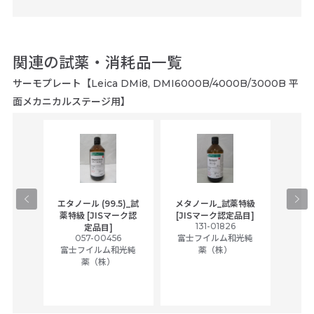
関連の試薬・消耗品一覧
サーモプレート【Leica DMi8, DMI6000B/4000B/3000B 平
面メカニカルステージ用】
gical
エタノール (99.5)_試
メタノール_試薬特級
アセ
,
薬特級 [JISマーク認
[JISマーク認定品目]
tic
131-01826
富士
定品目]
ually
057-00456
富士フイルム和光純
ck of
富士フイルム和光純
薬（株）
薬（株）
her
c