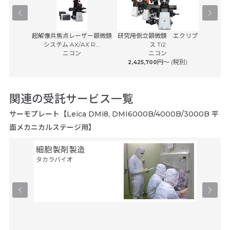
学顕微鏡
超解像共焦点レーザー顕微鏡
研究用倒立顕微鏡 エクリプ
マルチモ
0
システム AX/AX R...
ス Ti2
プラット
子
ニコン
ニコン
カ
(税別)
円〜 (税別)
2,425,700
関連の受託サービス一覧
サーモプレート【Leica DMi8, DMI6000B/4000B/3000B 平
面メカニカルステージ用】
細胞製剤製造
セル・
タカラバイオ
ルス・
タカラバ