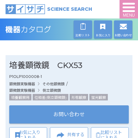
SCIENCE SEARCH
MENU
比較リスト
お気に入り
お問い合わせ
培養顕微鏡 CKX53
P1OLP1000008-1
/
顕微鏡実験機器
その他顕微鏡
顕微鏡実験機器
倒立顕微鏡
培養観察用
位相差(倒立顕微鏡)
形態観察
蛍光観察
お問い合わせ
お気に入り
比較リスト
共有する
に入れる
に入れる