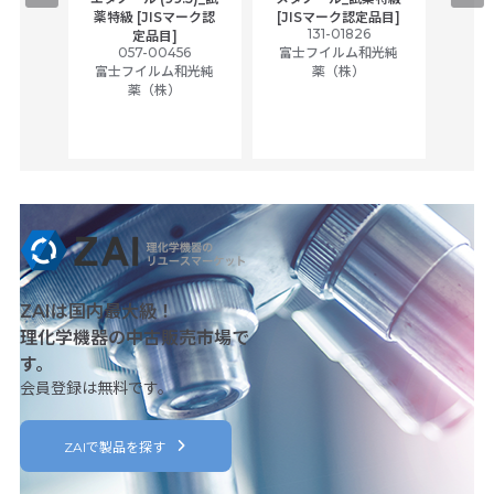
,
薬特級 [JISマーク認
[JISマーク認定品目]
tic
131-01826
富士
定品目]
ually
057-00456
富士フイルム和光純
ck of
富士フイルム和光純
薬（株）
薬（株）
her
c
ZAIは国内最大級！
理化学機器の中古販売市場で
す。
会員登録は無料です。
ZAIで製品を探す