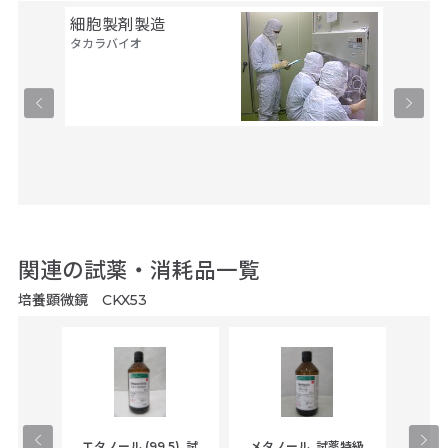
良い製品でした。
細胞製剤製造
セル・
O.H.様/国立大学
2022年09月
タカラバイオ
ルス・
タカラバ
気軽に観察できて操作も楽です
関連の試薬・消耗品一覧
培養顕微鏡 CKX53
gical
エタノール (99.5)_試
メタノール_試薬特級
アセ