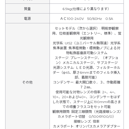
質量
6.9kg(仕様により異なります）
電源
ＡＣ100-240V 50/60Hz 0.5A
セットモデル（次から選択）
:
明視野観察
用、位相差観察用（エントリー、標準）、蛍
光観察用
光学系
:
UIS2（ユニバーサル無限遠）光学系
焦準装置
:
焦準粗微動・極微動ノブによる対
物転換器垂直可動システム
ステージ
:
プレーンステージ、（オプショ
ン）メカニカルステージ、サブステージ
光源システム
:
ＬＥＤ光源、フィルターホル
ダー（φ45、厚さ6mmまでのフィルタ挿入
部、着脱可能）
その他
コンデンサー
:
最大開口数０．３、作動距離
７２㎜、
使用可能な対物レンズの倍率
:
2×、4×、
10×、20×および40×、コンデンサーをはず
した状態で、ステージ上に190mmの高さま
での培養フラスコをセット可能
観察用鏡筒
:
固定三眼鏡筒（光路接眼レンズ/
カメラポート切替 0/100⇔100/0）
接眼レンズ
:
倍率
カメラポート
:
オリンパスカメラアダプター