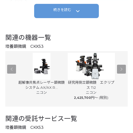
続きを読む
複数台所有をしていますが、簡易的な細胞観察には使いやすくて非常に便利
です。
関連の機器一覧
予想通りの製品でした。
E.U.様/国立大学
培養顕微鏡 CKX53
2022年09月
以前に同機種を購入し、使用が簡便なため、買い足しした。オリンパスブラ
ンドへの安心感はある。
F
学顕微鏡
超解像共焦点レーザー顕微鏡
研究用倒立顕微鏡 エクリプ
0
エ
システム AX/AX R...
ス Ti2
予想通りの製品でした。
子
ニコン
ニコン
研究機関
(税別)
円〜 (税別)
2,425,700
2021年11月
簡単な細胞チェックに問題なく使用できます。
関連の受託サービス一覧
培養顕微鏡 CKX53