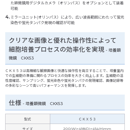
た顕微鏡用デジタルカメラ（オリンパス）をオプションとして装着
可能
ミラーユニット(オリンパス）により、広い波長範囲にわたって蛍光
染色や蛍光タンパク発現の確認が可能
クリアな画像と優れた操作性によって
細胞培養プロセスの効率化を実現
- 培養顕
微鏡 CKX53
ＣＫＸ５３は高精細な観察画像と快適な操作性を両立することで、培養室内
での生細胞の準備に関わるプロセスの効率を大きく向上します。生細胞の活
性度確認、サンプリング、蛍光染色や蛍光タンパクの発現確認、画像記録等
の多彩なシーンで高いパフォーマンスを発揮します。
仕様
-
培養顕微鏡 CKX53
型式
ＣＫＸ５３
200(W)×498(D)×454(H)mm
サイズ