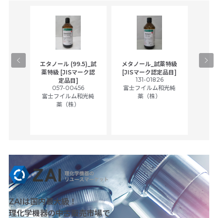
gical
エタノール (99.5)_試
メタノール_試薬特級
アセ
,
薬特級 [JISマーク認
[JISマーク認定品目]
tic
131-01826
富士
定品目]
ually
057-00456
富士フイルム和光純
ck of
富士フイルム和光純
薬（株）
薬（株）
her
c
ZAIは国内最大級！
理化学機器の中古販売市場で