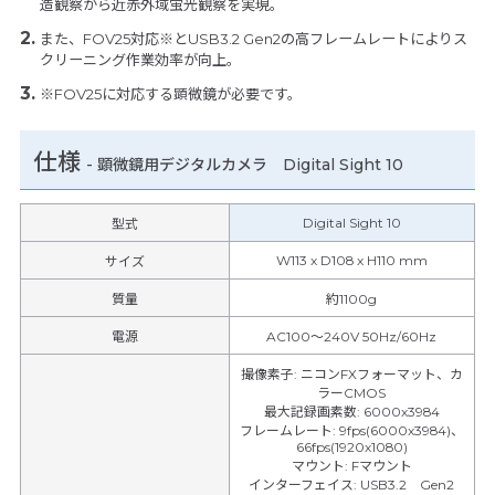
造観察から近赤外域蛍光観察を実現。
また、FOV25対応※とUSB3.2 Gen2の高フレームレートによりス
クリーニング作業効率が向上。
※FOV25に対応する顕微鏡が必要です。
仕様
-
顕微鏡用デジタルカメラ Digital Sight 10
Digital Sight 10
型式
W113 x D108 x H110 mm
サイズ
質量
約1100g
電源
AC100～240V 50Hz/60Hz
撮像素子
:
ニコンFXフォーマット、カ
ラーCMOS
最大記録画素数
:
6000x3984
フレームレート
:
9fps(6000x3984)、
66fps(1920x1080)
マウント
:
Fマウント
インターフェイス
:
USB3.2 Gen2