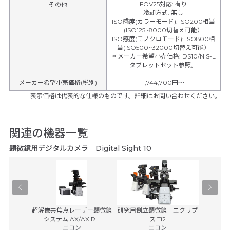
FOV25対応
:
有り
その他
冷却方式
:
無し
ISO感度(カラーモード)
:
ISO200相当
(ISO125~8000切替え可能）
ISO感度(モノクロモード)
:
ISO800相
当(ISO500~32000切替え可能）
＊メーカー希望小売価格
:
DS10/NIS-L
タブレットセット参照。
メーカー希望小売価格(税別)
1,744,700円〜
表示価格は代表的な仕様のものです。詳細はお問い合わせください。
関連の機器一覧
顕微鏡用デジタルカメラ Digital Sight 10
学顕微鏡
超解像共焦点レーザー顕微鏡
研究用倒立顕微鏡 エクリプ
マルチモ
0
システム AX/AX R...
ス Ti2
プラット
子
ニコン
ニコン
カ