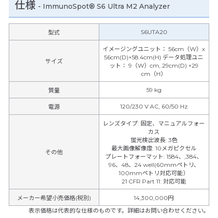
仕様
-
ImmunoSpot® S6 Ultra M2 Analyzer
S6UTA20
型式
イメージングユニット： 56cm（W）x
56cm(D)×58.4cm(H) データ処理ユニ
サイズ
ット： 9（W）cm, 29cm(D) ×29
cm（H）
59 kg
質量
120/230 V AC, 60/50 Hz
電源
レンズタイプ
:
固定、マニュアルフォー
カス
蛍光検出波長
:
3色
最大画像解像度
:
10メガピクセル
その他
プレートフォーマット
:
1584、,384、
96、48、24 well(60mmペトリ、
100mmペトリ対応可能）
21 CFR Part 11
:
対応可能
メーカー希望小売価格(税別)
14,300,000円
表示価格は代表的な仕様のものです。詳細はお問い合わせください。