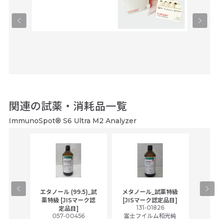
ユーロフ
関連の試薬・消耗品一覧
ImmunoSpot® S6 Ultra M2 Analyzer
gical
エタノール (99.5)_試
メタノール_試薬特級
アセ
,
薬特級 [JISマーク認
[JISマーク認定品目]
tic
131-01826
富士
定品目]
ually
057-00456
富士フイルム和光純