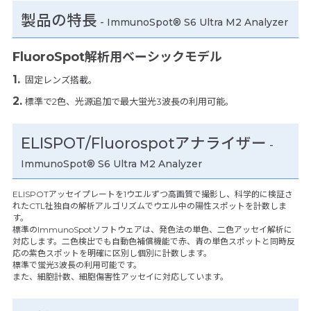
製品の特長
-
ImmunoSpot® S6 Ultra M2 Analyzer
FluoroSpot解析用ベーシックモデル
固定レンズ搭載。
標準で2色、光源追加で最大蛍光3波長の利用可能。
ELISPOT/Fluorospotアナライザー
-
ImmunoSpot® S6 Ultra M2 Analyzer
ELISPOTアッセイプレートを1ウエルずつ高画質で撮影し、科学的に検証さ
れたCTL社独自の解析アルゴリズムでウエル中の陽性スポットを計数しま
す。
標準のImmunoSpotソフトウェアは、発色法の単色、二色アッセイ解析に
対応します。二色検出でも自動色補償機能で赤、青の単色スポットと同時反
応の紫色スポットを明確に区別し個別に計数します。
標準で蛍光3波長の利用可能です。
また、細胞計数、細胞傷害性アッセイに対応しています。