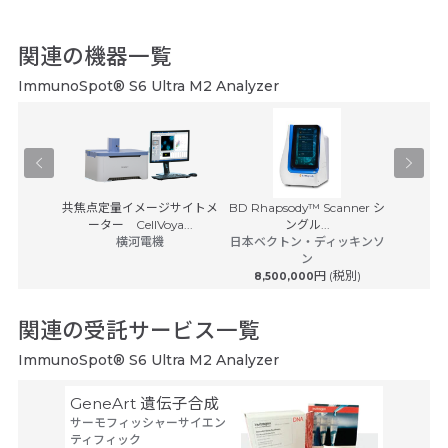
関連の機器一覧
ImmunoSpot® S6 Ultra M2 Analyzer
装置
共焦点定量イメージサイトメ
BD Rhapsody™ Scanner シ
卓上
Cy
ス
ーター CellVoya...
ングル...
ベック
(税別)
横河電機
日本ベクトン・ディッキンソ
ン
25,00
円 (税別)
8,500,000
関連の受託サービス一覧
ImmunoSpot® S6 Ultra M2 Analyzer
GeneArt 遺伝子合成
オリゴ
サーモフィッシャーサイエン
アルタ
ティフィック
ーブ