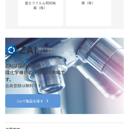
ck of
富士フイルム和光純
薬（株）
薬（株）
her
c
ZAIは国内最大級！
理化学機器の中古販売市場で
す。
会員登録は無料です。
ZAIで製品を探す