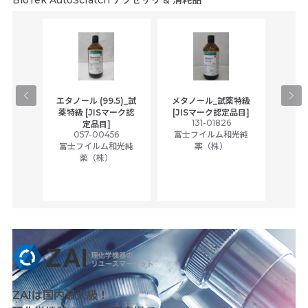
BioTek AutoScratch アクセサリ & 消耗品
gical
エタノール (99.5)_試
メタノール_試薬特級
アセ
,
薬特級 [JISマーク認
[JISマーク認定品目]
tic
131-01826
富士
定品目]
ually
057-00456
富士フイルム和光純
ck of
富士フイルム和光純
薬（株）
薬（株）
her
c
ZAIは国内最大級！