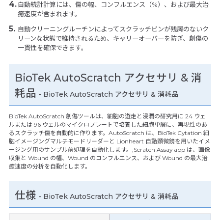
自動統計計算には、傷の幅、コンフルエンス（%）、および最大治
癒速度が含まれます。
自動クリーニングルーチンによってスクラッチピンが残屑のないク
リーンな状態で維持されるため、キャリーオーバーを防ぎ、創傷の
一貫性を確保できます。
BioTek AutoScratch アクセサリ & 消
耗品
- BioTek AutoScratch アクセサリ & 消耗品
BioTek AutoScratch 創傷ツールは、細胞の遊走と浸潤の研究用に 24 ウェ
ルまたは 96 ウェルのマイクロプレートで培養した細胞単層に、再現性のあ
るスクラッチ傷を自動的に作ります。AutoScratch は、BioTek Cytation 細
胞イメージングマルチモードリーダーと Lionheart 自動顕微鏡を用いたイメ
ージング用のサンプル前処理を自動化します。;Scratch Assay app は、画像
収集と Wound の幅、Wound のコンフルエンス、および Wound の最大治
癒速度の分析を自動化します。
仕様
-
BioTek AutoScratch アクセサリ & 消耗品