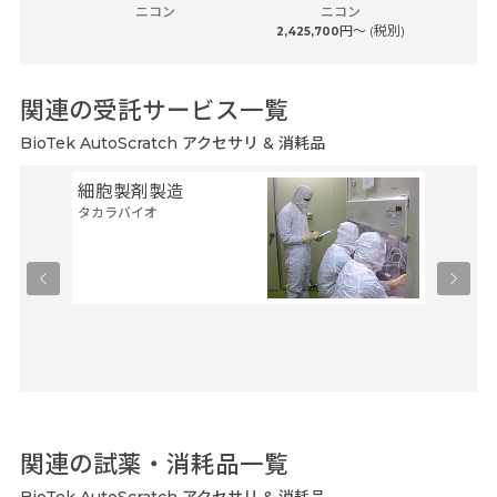
子
ニコン
ニコン
カ
(税別)
円〜 (税別)
2,425,700
関連の受託サービス一覧
BioTek AutoScratch アクセサリ & 消耗品
細胞製剤製造
セル・
タカラバイオ
ルス・
タカラバ
関連の試薬・消耗品一覧