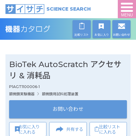
SCIENCE SEARCH
MENU
比較リスト
お気に入り
お問い合わせ
BioTek AutoScratch アクセサ
リ & 消耗品
P1AGT1100006-1
顕微鏡実験機器
顕微鏡用試料処理装置
お問い合わせ
お気に入り
比較リスト
共有する
に入れる
に入れる