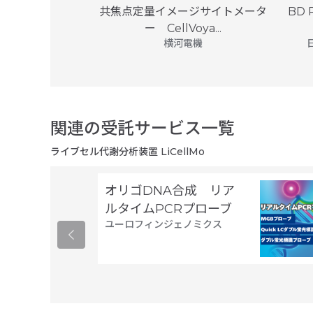
刺激装置
共焦点定量イメージサイトメータ
BD 
ックス
ー CellVoya...
00
横河電機
円 (税別)
関連の受託サービス一覧
ライブセル代謝分析装置 LiCellMo
オリゴDNA合成 リア
ルタイムPCRプローブ
ユーロフィンジェノミクス