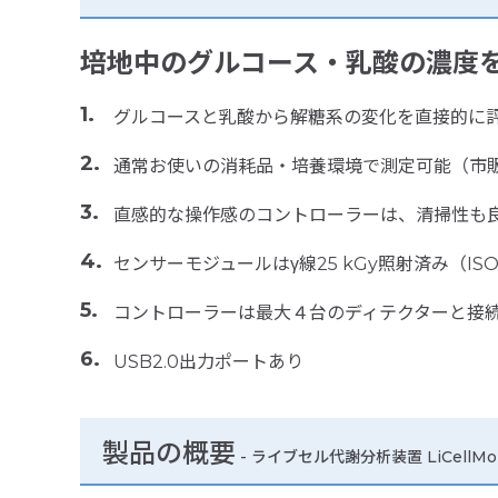
培地中のグルコース・乳酸の濃度を
グルコースと乳酸から解糖系の変化を直接的に
通常お使いの消耗品・培養環境で測定可能（市販
直感的な操作感のコントローラーは、清掃性も
センサーモジュールはγ線25 kGy照射済み（ISO
コントローラーは最大４台のディテクターと接
USB2.0出力ポートあり
製品の概要
- ライブセル代謝分析装置 LiCellMo