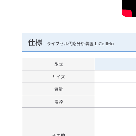
仕様
-
ライブセル代謝分析装置 LiCellMo
型式
サイズ
質量
電源
その他