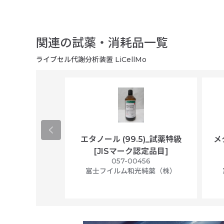
関連の試薬・消耗品一覧
ライブセル代謝分析装置 LiCellMo
ological
エタノール (99.5)_試薬特級
メ
per/plastic
[JISマーク認定品目]
ally wrapped,
057-00456
f 100
富士フイルム和光純薬（株）
56N
 Scientific