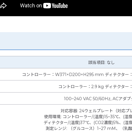
該当項目: なし
コントローラー：W371×D200×H295 mm ディテクター：W
コントローラー：2.9 kg ディテクター：4
100~240 VAC 50/60Hz, ACアダ
対応容器
:
24ウェルプレート（対応プ
使用環境
:
コントローラー/(温度)15~35℃、(湿度)
ディテクター/(温度)37℃、(CO2濃度)5%、(湿
測定レンジ
:
（グルコース）1~27 mM、（乳酸）1