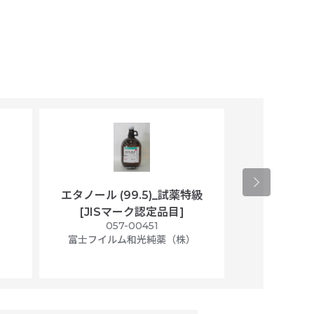
エタノール (99.5)_試薬特級
アセトニトリ
[JISマーク認定品目]
マト
）
057-00451
01
富士フイルム和光純薬（株）
富士フイル