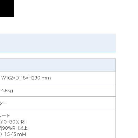
162×D118×H290 mm
.6kg
プター
レート
10~80% RH
度)90%RH以上
:
.5~15 mM