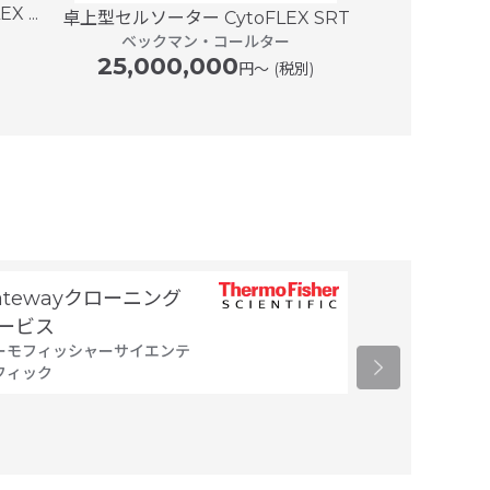
X ...
卓上型セルソーター CytoFLEX SRT
ScepterTM 
ベックマン・コールター
25,000,000
円〜 (税別)
atewayクローニング
Gateway
ービス
ット(HTP)
ーモフィッシャーサイエンテ
サービス
フィック
サーモフィッシ
ィフィック