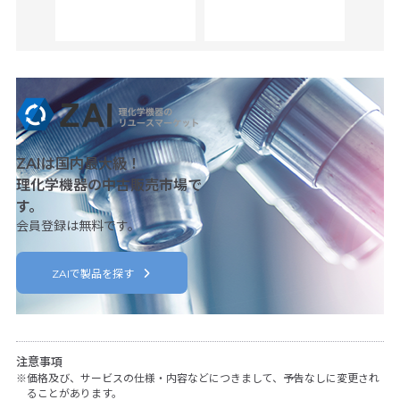
her
c
ZAIは国内最大級！
理化学機器の中古販売市場で
す。
会員登録は無料です。
ZAIで製品を探す
注意事項
価格及び、サービスの仕様・内容などにつきまして、予告なしに変更され
ることがあります。