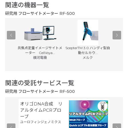
関連の機器一覧
研究用 フローサイトメーター RF-500
装置
共焦点定量イメージサイトメ
ScepterTM 3.0 ハンディ型自
BD Rhap
ス
ーター CellVoya...
動セルカウ...
(税別)
横河電機
メルク
日本ベク
8,50
関連の受託サービス一覧
研究用 フローサイトメーター RF-500
オリゴDNA合成 リ
細胞製
タカラバ
アルタイムPCRプロ
ーブ
ユーロフィンジェノミクス