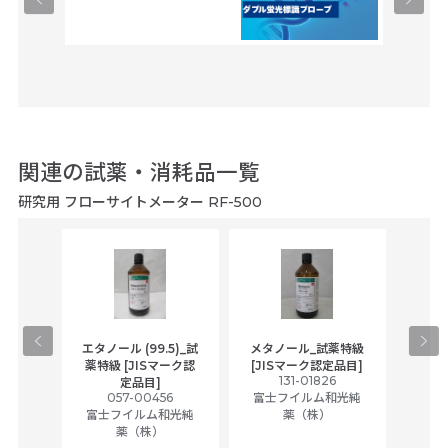
関連の試薬・消耗品一覧
研究用 フローサイトメーター RF-500
gical
エタノール (99.5)_試
メタノール_試薬特級
アセ
,
薬特級 [JISマーク認
[JISマーク認定品目]
tic
131-01826
富士
定品目]
ually
057-00456
富士フイルム和光純
ck of
富士フイルム和光純
薬（株）
薬（株）