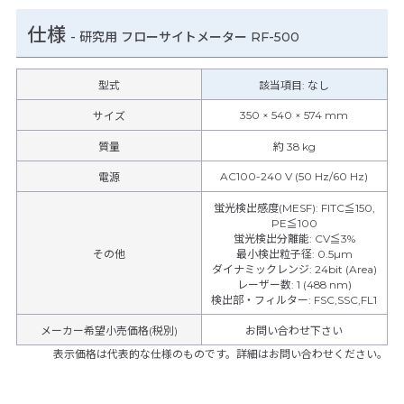
仕様
-
研究用 フローサイトメーター RF-500
型式
該当項目: なし
350 × 540 × 574 mm
サイズ
質量
約 38 kg
AC100-240 V (50 Hz/60 Hz)
電源
蛍光検出感度(MESF)
:
FITC≦150,
PE≦100
蛍光検出分離能
:
CV≦3%
その他
最小検出粒子径
:
0.5µm
ダイナミックレンジ
:
24bit (Area)
レーザー数
:
1 (488 nm)
検出部・フィルター
:
FSC,SSC,FL1
メーカー希望小売価格(税別)
お問い合わせ下さい
表示価格は代表的な仕様のものです。詳細はお問い合わせください。