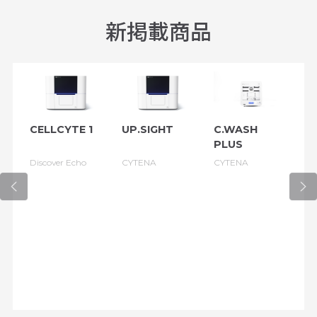
新掲載商品
CELLCYTE 1
UP.SIGHT
C.WASH
C
PLUS
Discover Echo
CYTENA
CYTENA
C
Bi
So