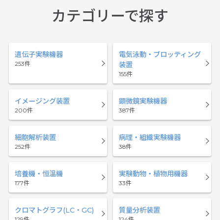
カテゴリーで探す
遺伝子実験機器
電気泳動・ブロッティング
253
装置
155
イメージング装置
顕微鏡実験機器
200
387
細胞解析装置
病理・組織実験機器
252
38
培養機・恒温機
実験動物・植物用機器
177
33
クロマトグラフ(LC・GC)
質量分析装置
129
124