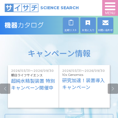
SCIENCE SEARCH
MENU
比較リスト
お気に入り
お問い合わせ
キャンペーン情報
1
2026/03/31
〜
2026/09/30
2026/03/31
〜
2026/09/30
20
10x Genomics
朝日ライフサイエンス
写
研究加速！装置導入
超純水精製装置 特別
撹
台
キャンペーン
キャンペーン開催中
に
ー
【
ン