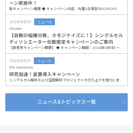
ーン実施中！
新キャンペーン概要 ◆ キャンペーン内容：先着2台限定の50％OFF Nanocalibur本体定価：1,800万円→特別価格:900万円
2026/06/01
ニュース
Visualix
【自動の組織分散、ホモジナイズに！】シングルセル
ディソシエーター台数限定キャンペーンのご案内
【新発売キャンペーン概要】 ◆ キャンペーン期間：2026年6月1日 〜限定台数なくなり次第終了 ◆ 対象製品・特別価格（税抜） 【多検体処理に・8連モデル】他社を圧倒する価格を実現！ 細胞解離装置 (8連温度制御付き) / VDSC-810 定価 3,450,000円 → ★★キャンペーン特価 2,700,000円★★ 【研究室の標準機に・4連モデル】 細胞解離装置 (4連温度制御付き) / VDSC-410 定価 2,580,000円 → ★★キャンペーン特価 1,980,000円★★ 【まずは導入したい方に・2連モデル】この価格で温度制御対応！ 細胞解離装置 (2連温度制御付き) / VDSC-200 定価 1,280,000円 ★★キャンペーン特価 980,000円★★
2026/03/31
ニュース
10x Genomics
研究加速！装置導入キャンペーン
シングルセル解析および空間解析プロジェクトの立ち上げを強力に支援する、装置導入キャンペーンを実施いたします 。
ニュース&トピックス一覧