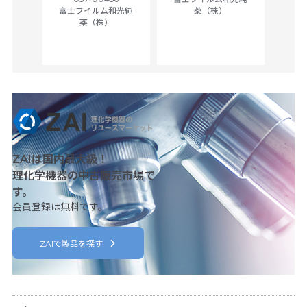
ck of
富士フイルム和光純
薬（株）
薬（株）
her
c
ZAIは国内最大級！
理化学機器の中古販売市場で
す。
会員登録は無料です。
ZAIで製品を探す