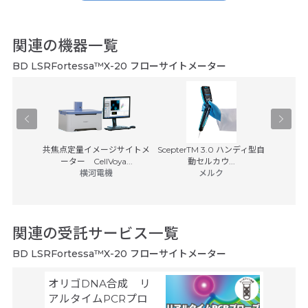
-- 続きを読む場合、こちらをタップ --
関連の機器一覧
改善の余地がある製品でした。
BD LSRFortessa™X-20 フローサイトメーター
研究機関
2020年12月
SITのねじ？が緩んでサンプルにシース液が入ってやり直さないといけない時
があった。また、逆に硬い時があ ・・・
-- 続きを読む場合、こちらをタップ --
装置
共焦点定量イメージサイトメ
ScepterTM 3.0 ハンディ型自
BD Rhap
ス
ーター CellVoya...
動セルカウ...
(税別)
横河電機
メルク
日本ベク
予想通りの製品でした。
8,50
国立研究機関
2020年12月
関連の受託サービス一覧
共通機器室にLSRFortessaが入っており、問題なく使用でき、また使い勝手が
良いため自ラボで購入しました。B・・・
BD LSRFortessa™X-20 フローサイトメーター
-- 続きを読む場合、こちらをタップ --
オリゴDNA合成 リ
細胞製
タカラバ
アルタイムPCRプロ