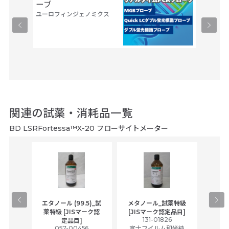
良い製品でした。
ーブ
ユーロフィンジェノミクス
R.I様/研究機関
2021年03月
以前のFACS Cantoでは染色可能な蛍光が少なかったため、10色以上同時染色
可能な機器を探しており、当該機器・・・
-- 続きを読む場合、こちらをタップ --
関連の試薬・消耗品一覧
BD LSRFortessa™X-20 フローサイトメーター
gical
エタノール (99.5)_試
メタノール_試薬特級
アセ
,
薬特級 [JISマーク認
[JISマーク認定品目]
tic
131-01826
富士
定品目]
ually
057-00456
富士フイルム和光純