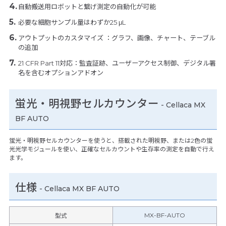
自動搬送用ロボットと繋げ測定の自動化が可能
必要な細胞サンプル量はわずか25 μL
アウトプットのカスタマイズ ：グラフ、画像、チャート、テーブル
の追加
21 CFR Part 11対応：監査証跡、ユーザーアクセス制御、デジタル署
名を含むオプションアドオン
蛍光・明視野セルカウンター
- Cellaca MX
BF AUTO
蛍光・明視野セルカウンターを使うと、搭載された明視野、または2色の蛍
光光学モジュールを使い、正確なセルカウントや生存率の測定を自動で行え
ます。
仕様
-
Cellaca MX BF AUTO
MX-BF-AUTO
型式