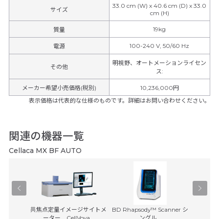
33.0 cm (W) x 40.6 cm (D) x 33.0
サイズ
cm (H)
19kg
質量
100-240 V, 50/60 Hz
電源
明視野、オートメーションライセン
その他
ス
:
メーカー希望小売価格(税別)
10,236,000円
表示価格は代表的な仕様のものです。詳細はお問い合わせください。
関連の機器一覧
Cellaca MX BF AUTO
Lu
装置
共焦点定量イメージサイトメ
BD Rhapsody™ Scanner シ
IN
ス
ーター CellVoya...
ングル...