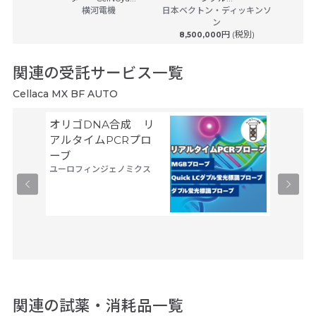
(税別)
横河電機
日本ベクトン・ディッキンソ
ン
円 (税別)
8,500,000
関連の受託サービス一覧
Cellaca MX BF AUTO
オリゴDNA合成 リ
細胞製
タカラバ
アルタイムPCRプロ
ーブ
ユーロフィンジェノミクス
関連の試薬・消耗品一覧