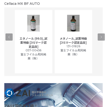
Cellaca MX BF AUTO
gical
エタノール (99.5)_試
メタノール_試薬特級
アセ
,
薬特級 [JISマーク認
[JISマーク認定品目]
tic
131-01826
富士
定品目]
ually
057-00456
富士フイルム和光純
ck of
富士フイルム和光純
薬（株）
薬（株）
her
c
ZAIは国内最大級！