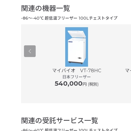
関連の機器一覧
-86～-40℃ 超低温フリーザー 100Lチェストタイプ
 51L 東日本モ
マイバイオ VT-78HC
マ
日本フリーザー
ル
540,000
edical Co.,Ltd.
円 (税別)
00
円 (税別)
関連の受託サービス一覧
-86～-40℃ 超低温フリーザー 100Lチェストタイプ