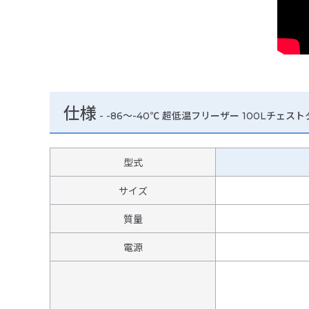
仕様
-
-86～-40℃ 超低温フリーザー 100Lチェス
型式
サイズ
質量
電源