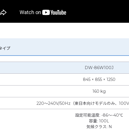
トタイプ
DW-86W100J
845 × 855 × 1250
160 kg
220～240V/50Hz（東日本向けモデルのみ、10
設定可能温度
:
-86～-40℃
容量
:
100L
気候クラス
:
N