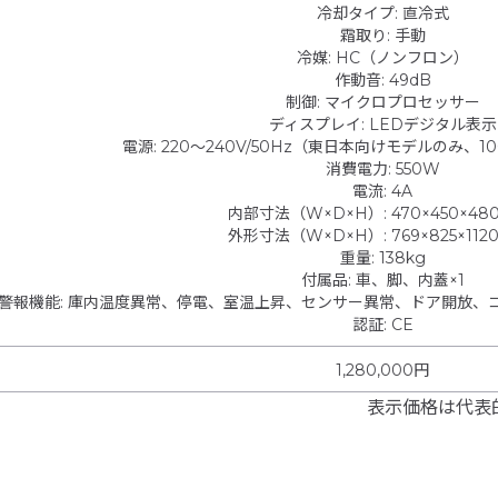
冷却タイプ
:
直冷式
霜取り
:
手動
冷媒
:
HC（ノンフロン）
作動音
:
49dB
制御
:
マイクロプロセッサー
ディスプレイ
:
LEDデジタル表示
電源
:
220～240V/50Hz（東日本向けモデルのみ、
消費電力
:
550W
電流
:
4A
内部寸法（W×D×H）
:
470×450×48
外形寸法（W×D×H）
:
769×825×11
重量
:
138kg
付属品
:
車、脚、内蓋×1
警報機能
:
庫内温度異常、停電、室温上昇、センサー異常、ドア開放、
認証
:
CE
1,280,000円
表示価格は代表