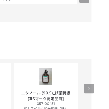
エタノール (99.5)_試薬特級
アセトニトリ
[JISマーク認定品目]
マト
）
057-00451
01
富士フイルム和光純薬（株）
富士フイル