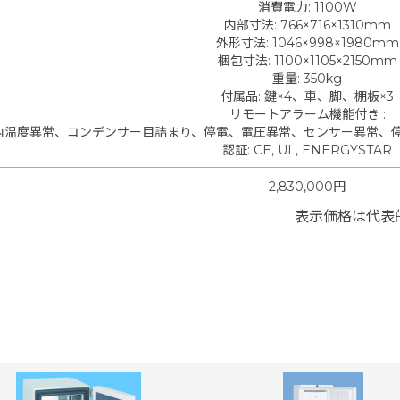
消費電力
:
1100W
内部寸法
:
766×716×1310mm
外形寸法
:
1046×998×1980mm
梱包寸法
:
1100×1105×2150mm
重量
:
350kg
付属品
:
鍵×4、車、脚、棚板×3
リモートアラーム機能付き
:
内温度異常、コンデンサー目詰まり、停電、電圧異常、センサー異常、
認証
:
CE, UL, ENERGYSTAR
2,830,000円
表示価格は代表