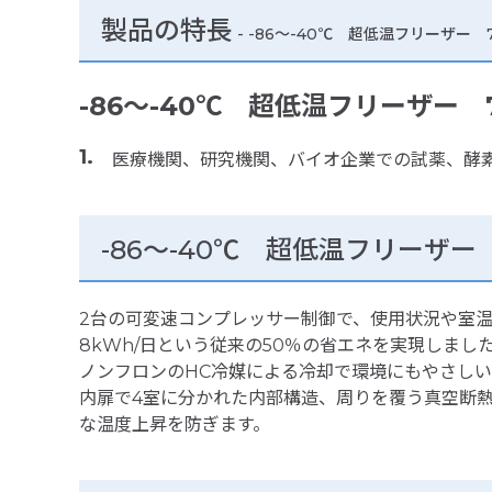
製品の特長
-
-86～-40℃ 超低温フリーザー 7
-86～-40℃ 超低温フリーザー 72
医療機関、研究機関、バイオ企業での試薬、酵素
-86～-40℃ 超低温フリーザー 7
2台の可変速コンプレッサー制御で、使用状況や室
8kWh/日という従来の50％の省エネを実現しまし
ノンフロンのHC冷媒による冷却で環境にもやさしい
内扉で4室に分かれた内部構造、周りを覆う真空断
な温度上昇を防ぎます。