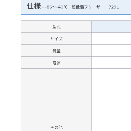
仕様
-
-86～-40℃ 超低温フリーザー 729L
型式
サイズ
質量
電源
その他