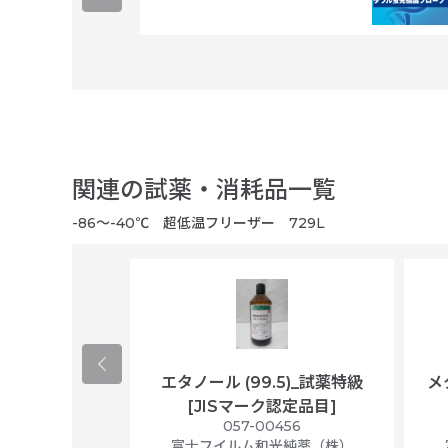
関連の試薬・消耗品一覧
-86～-40℃ 超低温フリーザー 729L
ological
エタノール (99.5)_試薬特級
メ
per/plastic
[JISマーク認定品目]
ally wrapped,
057-00456
f 100
富士フイルム和光純薬（株）