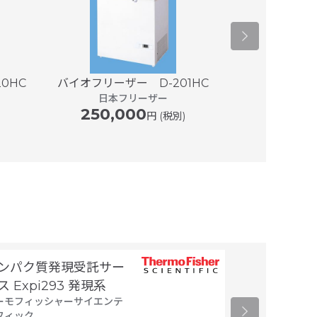
0HC
バイオフリーザー D-201HC
バイオフリー
日本フリーザー
日本
250,000
270,
円 (税別)
ンパク質発現受託サー
細胞製剤製造
タカラバイオ
ス Expi293 発現系
ーモフィッシャーサイエンテ
フィック