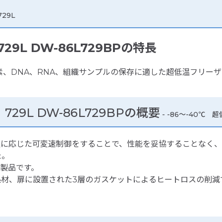
29L
9L DW-86L729BPの特長
、DNA、RNA、組織サンプルの保存に適した超低温フリーザ
29L DW-86L729BPの概要
- -86～-40℃ 
温に応じた可変速制御をすることで、性能を妥協することなく、
た。
製品です。
熱材、扉に設置された3層のガスケットによるヒートロスの削減