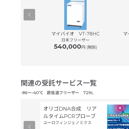
 51L 東日本モ
マイバイオ VT-78HC
マ
日本フリーザー
ル
540,000
edical Co.,Ltd.
円 (税別)
00
円 (税別)
関連の受託サービス一覧
-86～-40℃ 超低温フリーザー 729L
オリゴDNA合成 リア
ルタイムPCRプローブ
ユーロフィンジェノミクス