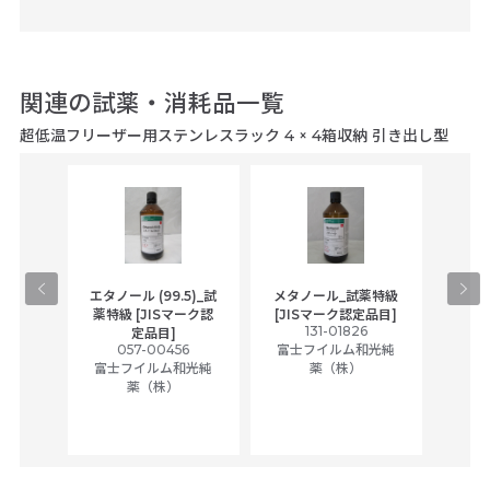
関連の試薬・消耗品一覧
超低温フリーザー用ステンレスラック 4 × 4箱収納 引き出し型
gical
エタノール (99.5)_試
メタノール_試薬特級
アセ
,
薬特級 [JISマーク認
[JISマーク認定品目]
tic
131-01826
富士
定品目]
ually
057-00456
富士フイルム和光純
ck of
富士フイルム和光純
薬（株）
薬（株）
her
c