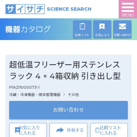
SCIENCE SEARCH
MENU
比較リスト
お気に入り
お問い合わせ
超低温フリーザー用ステンレス
ラック 4 × 4箱収納 引き出し型
P1AZI1000073-1
冷蔵・冷凍機器・検体管理機器
その他
お問い合わせ
お気に入り
比較リスト
共有する
に入れる
に入れる