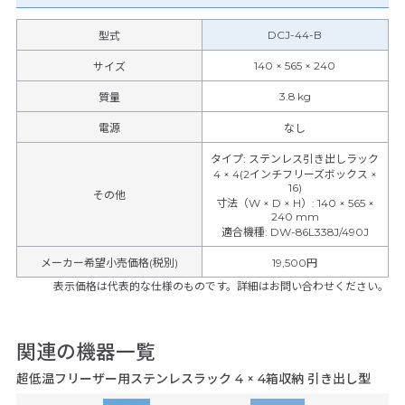
DCJ-44-B
型式
140 × 565 × 240
サイズ
3.8 kg
質量
電源
なし
タイプ
:
ステンレス引き出しラック
4 × 4(2インチフリーズボックス ×
16)
その他
寸法（W × D × H）
:
140 × 565 ×
240 mm
適合機種
:
DW-86L338J/490J
メーカー希望小売価格(税別)
19,500円
表示価格は代表的な仕様のものです。詳細はお問い合わせください。
関連の機器一覧
超低温フリーザー用ステンレスラック 4 × 4箱収納 引き出し型