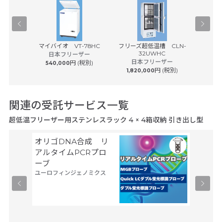
 51L 西
マイバイオ VT-78HC
フリーズ超低温槽 CLN-
フリーズ
32UWHC
ル
日本フリーザー
omedical
日本フリーザー
日
円 (税別)
540,000
円 (税別)
1,820,000
2,26
税別)
関連の受託サービス一覧
超低温フリーザー用ステンレスラック 4 × 4箱収納 引き出し型
オリゴDNA合成 リ
Gene
サーモフ
アルタイムPCRプロ
ティフィ
ーブ
ユーロフィンジェノミクス