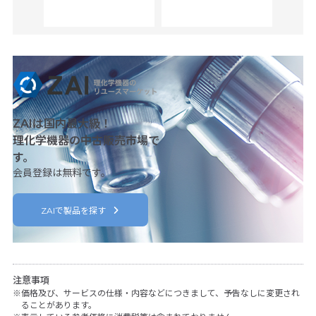
c
ZAIは国内最大級！
理化学機器の中古販売市場で
す。
会員登録は無料です。
ZAIで製品を探す
注意事項
価格及び、サービスの仕様・内容などにつきまして、予告なしに変更され
ることがあります。