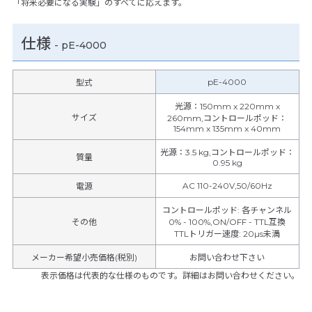
「将来必要になる実験」のすべてに応えます。
仕様
-
pE-4000
pE-4000
型式
光源：150mm x 220mm x
サイズ
260mm,コントロールポッド：
154mm x 135mm x 40mm
光源：3.5 kg,コントロールポッド：
質量
0.95 kg
AC 110-240V,50/60Hz
電源
コントロールポッド
:
各チャンネル
その他
0% - 100%,ON/OFF - TTL互換
TTLトリガー速度
:
20µs未満
メーカー希望小売価格(税別)
お問い合わせ下さい
表示価格は代表的な仕様のものです。詳細はお問い合わせください。