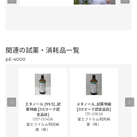
関連の試薬・消耗品一覧
pE-4000
gical
エタノール (99.5)_試
メタノール_試薬特級
アセ
,
薬特級 [JISマーク認
[JISマーク認定品目]
tic
131-01826
富士
定品目]
ually
057-00456
富士フイルム和光純
ck of
富士フイルム和光純
薬（株）
薬（株）
her