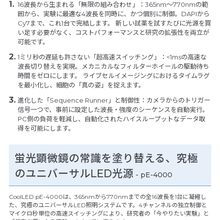
16波長から生まれる「無限の組み合わせ」：365nm〜770nmの範
囲から、実験に最適な4波長を同時に、かつ個別に制御。DAPIから
Cy7まで、これ1台で完結します。 新しい試薬を試すたびに光源を買
い足す必要がなく、コストパフォーマンスと研究の拡張性を両立が
可能です。
1ミリ秒の遅延も許さない「超高速スイッチング」：<1msの高速な
波長切り替えを実現。メカニカルなフィルターホイールの駆動待ち
時間をゼロにします。 ライブセルイメージングにおけるタイムラグ
を最小化し、細胞の「真の姿」を捉えます。
進化した「Sequence Runner」と制御性：カメラからのトリガー
信号一つで、事前に設定した波長・強度のシーケンスを自動実行。
PC側の負荷を軽減し、自動化されたハイスループットなデータ取
得を可能にします。
蛍光顕微鏡の常識を塗り替える、究極
のユニバーサルLED光源
- pE-4000
CoolLED pE-4000は、365nmから770nmまでの全16波長を1台に凝縮し
た、究極のユニバーサルLED照明システムです。4チャンネルの独立制御と
マイクロ秒単位の高速スイッチングにより、研究者の「今やりたい実験」と