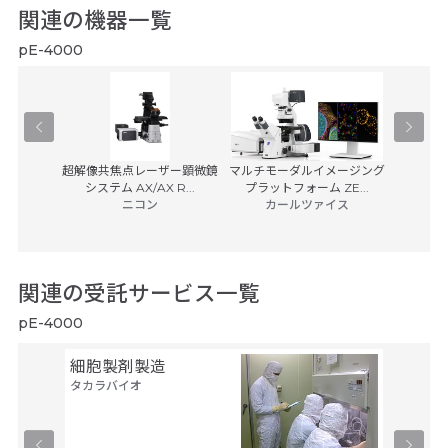
関連の機器一覧
pE-4000
学顕微鏡
超解像共焦点レーザー顕微鏡
マルチモーダルイメージング
バーチャ
0
Na
システム AX/AX R...
プラットフォーム ZE...
子
浜
ニコン
カールツァイス
(税別)
14,00
関連の受託サービス一覧
pE-4000
細胞製剤製造
セル・
タカラバイオ
ルス・
タカラバ