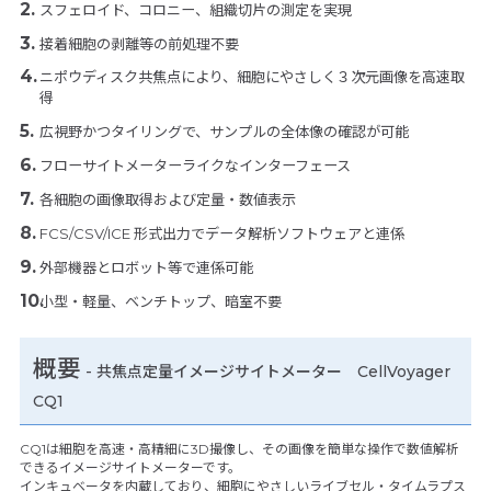
スフェロイド、コロニー、組織切片の測定を実現
接着細胞の剥離等の前処理不要
ニポウディスク共焦点により、細胞にやさしく３次元画像を高速取
得
広視野かつタイリングで、サンプルの全体像の確認が可能
フローサイトメーターライクなインターフェース
各細胞の画像取得および定量・数値表示
FCS/CSV/ICE 形式出力でデータ解析ソフトウェアと連係
外部機器とロボット等で連係可能
小型・軽量、ベンチトップ、暗室不要
概要
- 共焦点定量イメージサイトメーター CellVoyager
CQ1
CQ1は細胞を高速・高精細に3D撮像し、その画像を簡単な操作で数値解析
できるイメージサイトメーターです。
インキュベータを内蔵しており、細胞にやさしいライブセル・タイムラプス