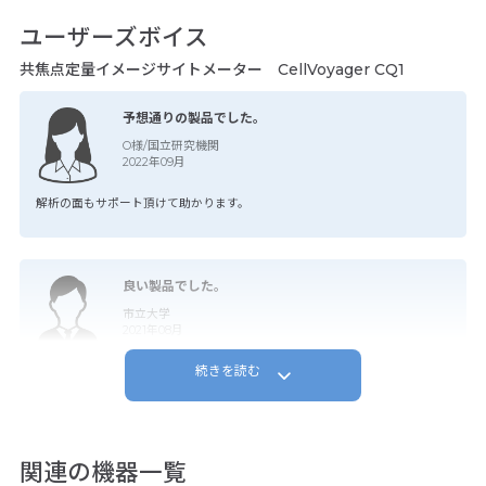
ユーザーズボイス
共焦点定量イメージサイトメーター CellVoyager CQ1
予想通りの製品でした。
O様/国立研究機関
2022年09月
解析の面もサポート頂けて助かります。
良い製品でした。
市立大学
2021年08月
続きを読む
とても良い機器なので、どんどん活用してきたいです。また横河電機さんの
直接来ていただきサポートも満足し・・・
-- 続きを読む場合、こちらをタップ --
関連の機器一覧