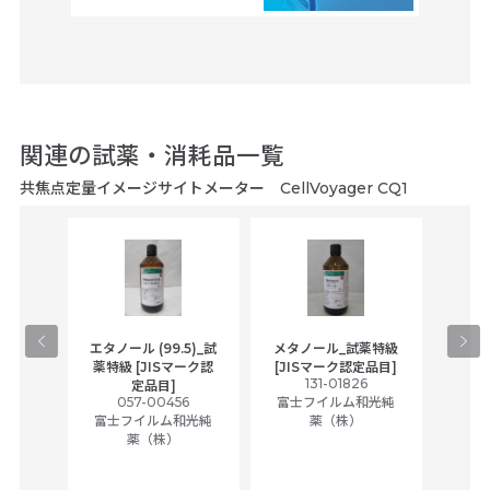
関連の試薬・消耗品一覧
共焦点定量イメージサイトメーター CellVoyager CQ1
gical
エタノール (99.5)_試
メタノール_試薬特級
アセ
,
薬特級 [JISマーク認
[JISマーク認定品目]
tic
131-01826
富士
定品目]
ually
057-00456
富士フイルム和光純
ck of
富士フイルム和光純
薬（株）
薬（株）
her
c