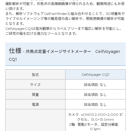
撮影解析が可能で、共焦点の高精細画像が得られるため、観察用途にもお使
い頂けます。
また、解析ソフトウェアCelPathfinderと組み合わせることで、3D培養系や
ライブセルイメージング等の難易度の高い解析や、明視野画像の解析が可能
となります。
CellVoyagerCQ1は蛍光観察からラベルフリーまで幅広い解析を可能にし、
ご研究の幅を広げる強力なツールとなります。
仕様
-
共焦点定量イメージサイトメーター CellVoyager
CQ1
CellVoyager CQ1
型式
サイズ
該当項目: なし
質量
該当項目: なし
電源
該当項目: なし
カメラ
:
sCMOS 2,000×2,000 ピ
クセル、13.0×13.0mm
Z軸
:
電動Zモータ、設定分解能
0.1μm