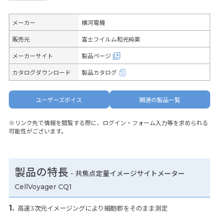
メーカー
横河電機
販売元
富士フイルム和光純薬
メーカーサイト
製品ページ
カタログダウンロード
製品カタログ
ユーザーズボイス
関連の製品一覧
※リンク先で情報を閲覧する際に、ログイン・フォーム入力等を求められる
可能性がございます。
製品の特長
-
共焦点定量イメージサイトメーター
CellVoyager CQ1
高速3次元イメージングにより細胞郡をそのまま測定