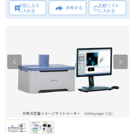
お気に入り
比較リスト
共有する
に入れる
に入れる
共焦点定量イメージサイトメーター CellVoyager CQ1