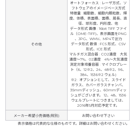
オートフォーカス
:
レーザ方式、ソ
フトウェアのイメージベース方式
特徴量
:
細胞数、細胞内顆粒数、輝
度、体積、表面積、面積、周長、直
径、球形度、円形度、他
データ形式 画像
:
16bit TIFF ファイ
ル（OME-TIFF)、表示画面をPNG
、JPG、WMV、MP4で出力
データ形式 数値
:
FCS 形式、CSV
その他
形式、ICE 形式
マルチガス混合器
:
CO2濃度 大気
濃度～7%、02濃度 4%～大気濃度
測定対象培養容器
:
マイクロプレー
ト（6、12※2、24、48※2、96、
384、1536※2 ウェル)
※2
:
オプションとして、スライド
ガラス、カバーガラスチャンバ、
35mmディッシュ、60mmディッ
シュがございます。 12、48、1536
ウェルプレートにつきましては、
2016年5月対応予定です。
メーカー希望小売価格(税別)
お問い合わせ下さい
表示価格は代表的な仕様のものです。詳細はお問い合わせください。