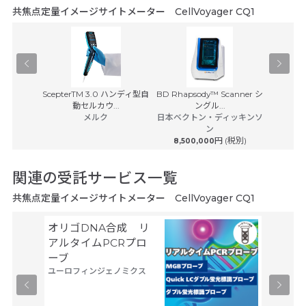
良い製品でした。
共焦点定量イメージサイトメーター CellVoyager CQ1
市立大学
2021年08月
導入前は共焦点顕微鏡使用しており、多サンプルのイメージングに苦慮して
いました。導入後は多サンプルにて・・・
-- 続きを読む場合、こちらをタップ --
Lu
装置
ScepterTM 3.0 ハンディ型自
BD Rhapsody™ Scanner シ
IN
ス
動セルカウ...
ングル...
(税別)
メルク
日本ベクトン・ディッキンソ
ン
円 (税別)
8,500,000
関連の受託サービス一覧
共焦点定量イメージサイトメーター CellVoyager CQ1
オリゴDNA合成 リ
細胞製
タカラバ
アルタイムPCRプロ
ーブ
ユーロフィンジェノミクス