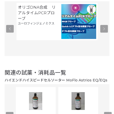
オリゴDNA合成 リ
細胞製
タカラバ
アルタイムPCRプロ
ーブ
ユーロフィンジェノミクス
関連の試薬・消耗品一覧
ハイエンドハイスピードセルソーター MoFlo Astrios EQ/EQs