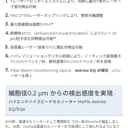
7レーザー7ピンホールシステムにより、同時に最大7本のレーザー
で蛍光検出可能
FBCO*で6レーザーカップリングにより、簡単光軸調整
最大搭載検出器数51 PMT*
新開発eFSC（enhanced Forward Scatter）により0.2 ～ 30
μm粒子径を同時検出可能**
各搭載レーザー
*
波長でFSC散乱光検出可能
ハイレゾリューションデジタル処理により、ソーティング速度最大
70,000イベント / 秒、解析速度100,000イベント / 秒を実現
Fiber Beam Conditioning Optics
Astrios EQ の場合
UVレ
ーザーを除く
細胞径0.2 μm からの検出感度を実現
-
ハイエンドハイスピードセルソーター MoFlo Astrios
EQ/EQs
1995年、高速セルソーターとして理想的な フロー系のMoFloが誕生しまし
た。 以来、MoFloは高速セルソーターの 代名詞として知られるようになり