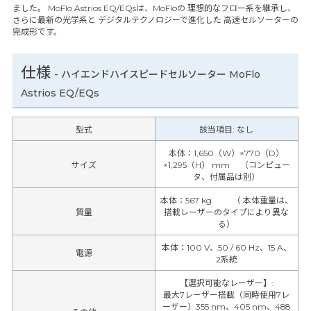
ました。 MoFlo Astrios EQ/EQsは、MoFloの 理想的なフロー系を継承し、
さらに最新の光学系と デジタルテクノロジーで進化した 高速セルソーターの
完成形です。
仕様
-
ハイエンドハイスピードセルソーター MoFlo
Astrios EQ/EQs
型式
該当項目: なし
本体：1,650（W）×770（D）
サイズ
×1,295（H） mm （コンピュー
タ、付属品は別）
本体：567 kg （ 本体重量は、
質量
搭載レーザーのタイプにより異な
る）
本体：100 V、50 / 60 Hz、15 A、
電源
2系統
【選択可能なレーザー】
:
最大7レーザー搭載（同時使用7レ
ーザー）355 nm、405 nm、488