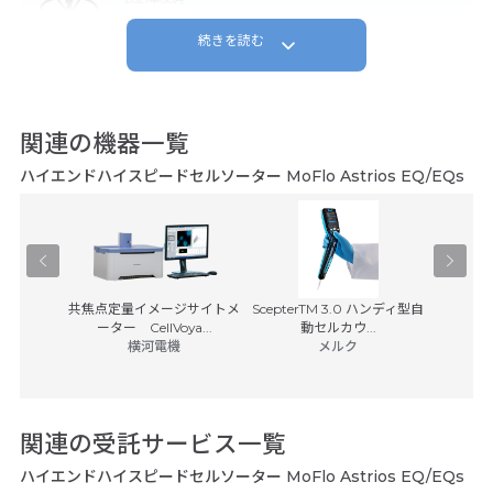
続きを読む
長年使用しておりますが問題なく、サービスの方の対応も良いので助かって
います。
関連の機器一覧
ハイエンドハイスピードセルソーター MoFlo Astrios EQ/EQs
装置
共焦点定量イメージサイトメ
ScepterTM 3.0 ハンディ型自
BD Rhap
ス
ーター CellVoya...
動セルカウ...
(税別)
横河電機
メルク
日本ベク
8,50
関連の受託サービス一覧
ハイエンドハイスピードセルソーター MoFlo Astrios EQ/EQs