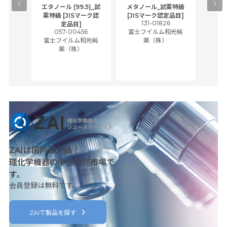
gical
エタノール (99.5)_試
メタノール_試薬特級
アセ
,
薬特級 [JISマーク認
[JISマーク認定品目]
tic
131-01826
富士
定品目]
ually
057-00456
富士フイルム和光純
ck of
富士フイルム和光純
薬（株）
薬（株）
her
c
ZAIは国内最大級！
理化学機器の中古販売市場で
す。
会員登録は無料です。
ZAIで製品を探す