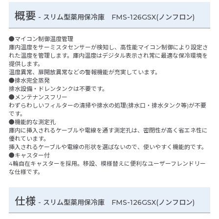
概要
- スリム型薬用保冷庫 FMS-126GSX(ノンフロン)
●マイコン制御温度管理
庫内温度をサーミスタセンサーが検知し、高性能マイコン制御により設定さ
れた温度を管理します。庫内温度はデジタル表示され常に最適な保冷環境を
提供します。
温度異常、扉開放異常などの警報機能が充実しています。
●排水完全蒸発
排水設備・ドレンタンクは不要です。
●メンテナンスフリー
わずらわしいフィルターの清掃や排水の処理(排水口・排水タンク等)が不要
です。
●機能的な測定孔
庫内に挿入されるケーブルや電線を通す測定孔は、密閉性が高く省エネ性に
優れています。
挿入されるケーブルや電線の形状を選ばないので、使いやすく機能的です。
●キャスター付
4輪自在キャスターを採用。移設、模様替えに便利なユーザーフレンドリー
な仕様です。
仕様
-
スリム型薬用保冷庫 FMS-126GSX(ノンフロン)