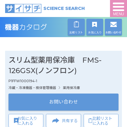
SCIENCE SEARCH
MENU
比較リスト
お気に入り
お問い合わせ
スリム型薬用保冷庫 FMS-
126GSX(ノンフロン)
P1FFW1000194-1
冷蔵・冷凍機器・検体管理機器
薬用保冷庫
お問い合わせ
お気に入り
比較リスト
共有する
に入れる
に入れる