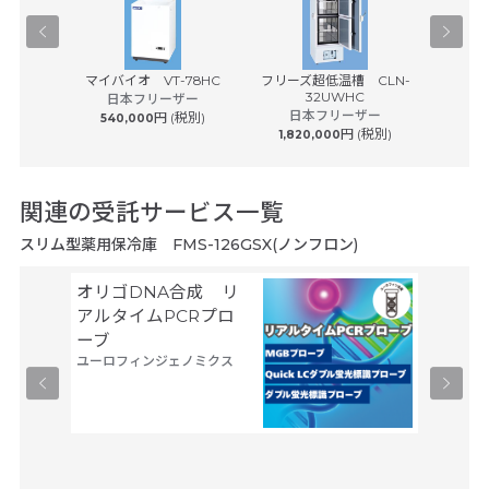
 51L 東
マイバイオ VT-78HC
フリーズ超低温槽 CLN-
フリーズ
32UWHC
ル
日本フリーザー
omedical
日本フリーザー
日
円 (税別)
540,000
円 (税別)
1,820,000
2,26
税別)
関連の受託サービス一覧
スリム型薬用保冷庫 FMS-126GSX(ノンフロン)
オリゴDNA合成 リ
Gene
サーモフ
アルタイムPCRプロ
ティフィ
ーブ
ユーロフィンジェノミクス