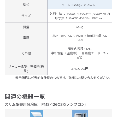
型式
FMS-126GSX(ノンフロン)
外形寸法 ： W500×D450×H1,430mm 内
サイズ
形寸法 ： W420×D285×H897mm
64kg
質量
単相100V 15A 50/60Hz 接地形2極 15A
電源
125V
有効内容積
:
121L
その他
冷却性能（温度帯）
:
高精度モード 3～
5℃
メーカー希望小売価格(税
270,000円
別)
表示価格は代表的な仕様のものです。詳細はお問い合わせください。
関連の機器一覧
スリム型薬用保冷庫 FMS-126GSX(ノンフロン)