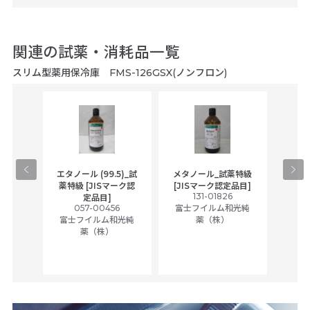
関連の試薬・消耗品一覧
スリム型薬用保冷庫 FMS-126GSX(ノンフロン)
gical
エタノール (99.5)_試
メタノール_試薬特級
アセ
,
薬特級 [JISマーク認
[JISマーク認定品目]
tic
131-01826
富士
定品目]
ually
057-00456
富士フイルム和光純
ck of
富士フイルム和光純
薬（株）
薬（株）
her
c