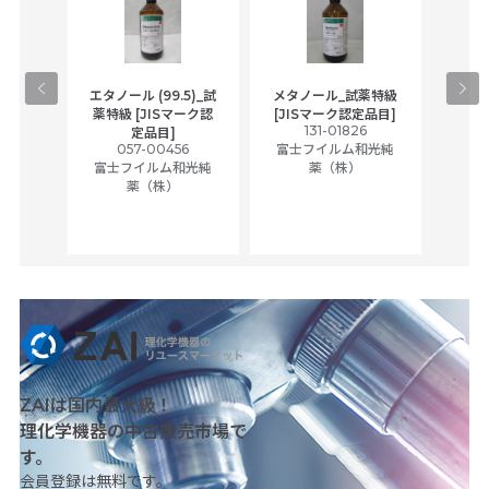
gical
エタノール (99.5)_試
メタノール_試薬特級
アセ
,
薬特級 [JISマーク認
[JISマーク認定品目]
tic
131-01826
富士
定品目]
ually
057-00456
富士フイルム和光純
ck of
富士フイルム和光純
薬（株）
薬（株）
her
c
ZAIは国内最大級！
理化学機器の中古販売市場で
す。
会員登録は無料です。