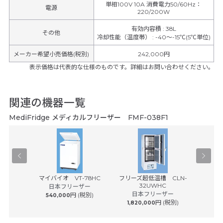
単相100V 10A 消費電力50/60Hz：
電源
220/200W
有効内容積
:
38L
その他
冷却性能（温度帯）
:
-40～-15℃(5℃単位)
メーカー希望小売価格(税別)
242,000円
表示価格は代表的な仕様のものです。詳細はお問い合わせください。
関連の機器一覧
MediFridge メディカルフリーザー FMF-038F1
 51L 東
マイバイオ VT-78HC
フリーズ超低温槽 CLN-
フリーズ
32UWHC
ル
日本フリーザー
omedical
日本フリーザー
日
円 (税別)
540,000
円 (税別)
1,820,000
2,26
税別)