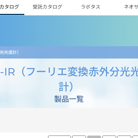
カタログ
受託カタログ
ラボタス
ネオ
分光光度計）
T-IR（フーリエ変換赤外分光
計）
製品一覧