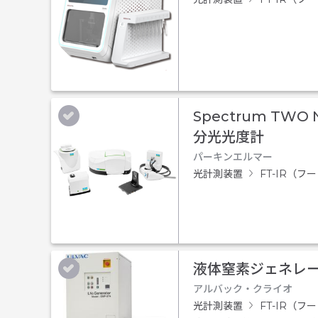
Spectrum TWO
分光光度計
パーキンエルマー
光計測装置
FT-IR（
液体窒素ジェネレータ
アルバック・クライオ
光計測装置
FT-IR（