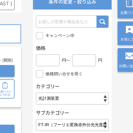
条件の変更・絞り込み
AST ⟩
比較リ
キャンペーン中
お気に
価格
 (税別)
円〜
円
お問い合
価格問い合せを除く
カテゴリー
比較リスト
に入れる
サブカテゴリー