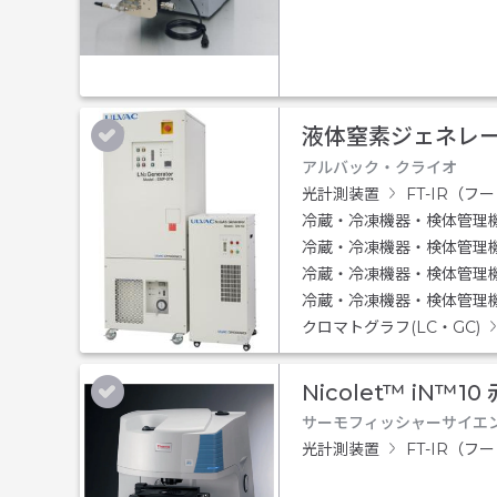
液体窒素ジェネレータ
アルバック・クライオ
光計測装置
FT-IR（
冷蔵・冷凍機器・検体管理
冷蔵・冷凍機器・検体管理
冷蔵・冷凍機器・検体管理
冷蔵・冷凍機器・検体管理
クロマトグラフ(LC・GC)
Nicolet™ iN™1
サーモフィッシャーサイエ
光計測装置
FT-IR（