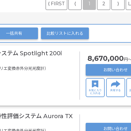
⟨ FIRST
⟨
1
2
⟩
L
一括共有
比較リストに入れる
 Spotlight 200i
8,670,000
円〜
フーリエ変換赤外分光光度計）
お問い合わせ
お気に入り
共有する
に入れる
評価システム Aurora TX
お問い合わせ
フーリエ変換赤外分光光度計）