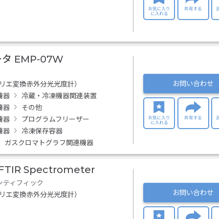
お気に入り
共有する
に入れる
 EMP-07W
お問い合わせ
フーリエ変換赤外分光光度計）
機器
冷蔵・冷凍機器関連装置
機器
その他
お気に入り
共有する
機器
プログラムフリーザー
に入れる
機器
冷凍保存容器
ガスクロマトグラフ関連機器
 FTIR Spectrometer
ンティフィック
お問い合わせ
フーリエ変換赤外分光光度計）