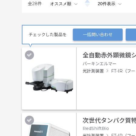
全
28
件
チェックした製品を
一括問い合わせ
全自動赤外顕微鏡システム
パーキンエルマー
光計測装置
FT-IR（
次世代タンパク質特性
RedShiftBio
光計測装置
FT-IR（