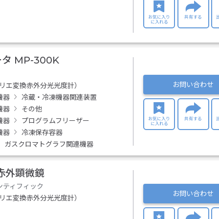
お気に入り
共有する
に入れる
 MP-300K
お問い合わせ
フーリエ変換赤外分光光度計）
機器
冷蔵・冷凍機器関連装置
機器
その他
お気に入り
共有する
機器
プログラムフリーザー
に入れる
機器
冷凍保存容器
ガスクロマトグラフ関連機器
0 赤外顕微鏡
ンティフィック
お問い合わせ
フーリエ変換赤外分光光度計）